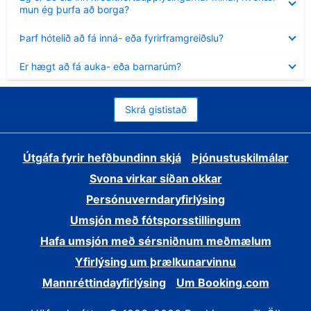
sýnt
mun ég þurfa að borga?
Minna
Þarf hótelið að fá inná- eða fyrirframgreiðslu?
sýnt
Minna
Er hægt að fá auka- eða barnarúm?
sýnt
Skrá gististað
Útgáfa fyrir hefðbundinn skjá
Þjónustuskilmálar
Svona virkar síðan okkar
Persónuverndaryfirlýsing
Umsjón með fótsporsstillingum
Hafa umsjón með sérsniðnum meðmælum
Yfirlýsing um þrælkunarvinnu
Mannréttindayfirlýsing
Um Booking.com