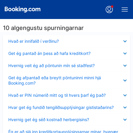
10 algengustu spurningarnar
Minna
Hvað er innifalið í verðinu?
sýnt
Minna
Get ég pantað án þess að hafa kreditkort?
sýnt
Minna
Hvernig veit ég að pöntunin mín sé staðfest?
sýnt
Minna
Get ég afpantað eða breytt pöntuninni minni hjá
sýnt
Booking.com?
Minna
Hvað er PIN númerið mitt og til hvers þarf ég það?
sýnt
Minna
Hvar get ég fundið tengiliðsupplýsingar gististaðarins?
sýnt
Minna
Hvernig get ég séð kostnað herbergisins?
sýnt
Minna
Ég er að slá inn kreditkortaupplýsingarnar mínar, hvenær