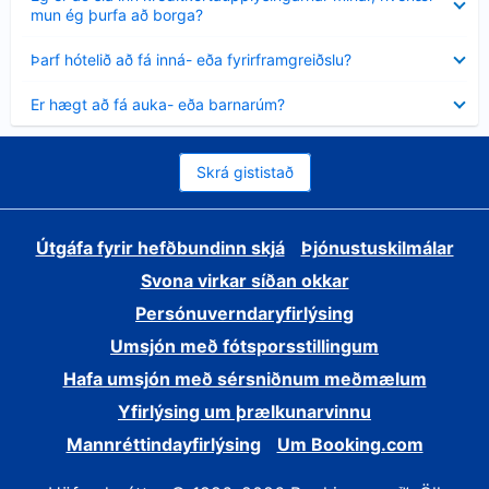
sýnt
mun ég þurfa að borga?
Minna
Þarf hótelið að fá inná- eða fyrirframgreiðslu?
sýnt
Minna
Er hægt að fá auka- eða barnarúm?
sýnt
Skrá gististað
Útgáfa fyrir hefðbundinn skjá
Þjónustuskilmálar
Svona virkar síðan okkar
Persónuverndaryfirlýsing
Umsjón með fótsporsstillingum
Hafa umsjón með sérsniðnum meðmælum
Yfirlýsing um þrælkunarvinnu
Mannréttindayfirlýsing
Um Booking.com