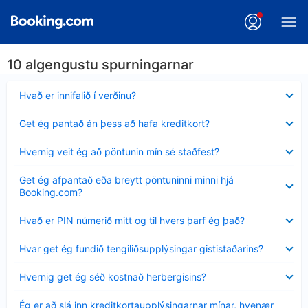
10 algengustu spurningarnar
Minna
Hvað er innifalið í verðinu?
sýnt
Minna
Get ég pantað án þess að hafa kreditkort?
sýnt
Minna
Hvernig veit ég að pöntunin mín sé staðfest?
sýnt
Minna
Get ég afpantað eða breytt pöntuninni minni hjá
sýnt
Booking.com?
Minna
Hvað er PIN númerið mitt og til hvers þarf ég það?
sýnt
Minna
Hvar get ég fundið tengiliðsupplýsingar gististaðarins?
sýnt
Minna
Hvernig get ég séð kostnað herbergisins?
sýnt
Minna
Ég er að slá inn kreditkortaupplýsingarnar mínar, hvenær