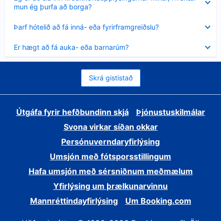
sýnt
mun ég þurfa að borga?
Minna
Þarf hótelið að fá inná- eða fyrirframgreiðslu?
sýnt
Minna
Er hægt að fá auka- eða barnarúm?
sýnt
Skrá gististað
Útgáfa fyrir hefðbundinn skjá
Þjónustuskilmálar
Svona virkar síðan okkar
Persónuverndaryfirlýsing
Umsjón með fótsporsstillingum
Hafa umsjón með sérsniðnum meðmælum
Yfirlýsing um þrælkunarvinnu
Mannréttindayfirlýsing
Um Booking.com