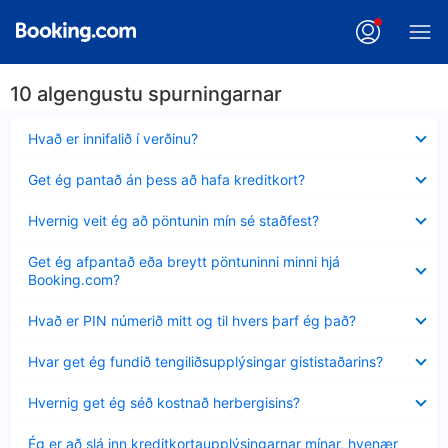
10 algengustu spurningarnar
Minna
Hvað er innifalið í verðinu?
sýnt
Minna
Get ég pantað án þess að hafa kreditkort?
sýnt
Minna
Hvernig veit ég að pöntunin mín sé staðfest?
sýnt
Minna
Get ég afpantað eða breytt pöntuninni minni hjá
sýnt
Booking.com?
Minna
Hvað er PIN númerið mitt og til hvers þarf ég það?
sýnt
Minna
Hvar get ég fundið tengiliðsupplýsingar gististaðarins?
sýnt
Minna
Hvernig get ég séð kostnað herbergisins?
sýnt
Minna
Ég er að slá inn kreditkortaupplýsingarnar mínar, hvenær