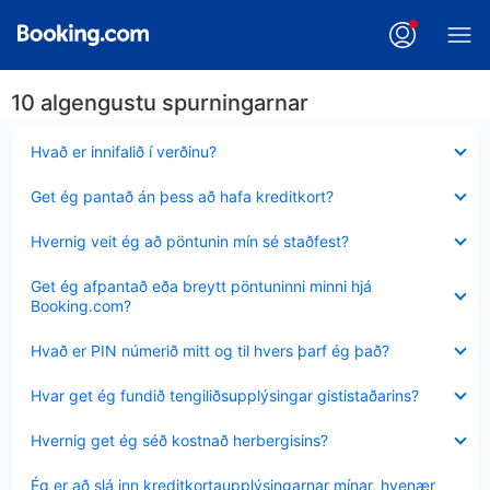
10 algengustu spurningarnar
Minna
Hvað er innifalið í verðinu?
sýnt
Minna
Get ég pantað án þess að hafa kreditkort?
sýnt
Minna
Hvernig veit ég að pöntunin mín sé staðfest?
sýnt
Minna
Get ég afpantað eða breytt pöntuninni minni hjá
sýnt
Booking.com?
Minna
Hvað er PIN númerið mitt og til hvers þarf ég það?
sýnt
Minna
Hvar get ég fundið tengiliðsupplýsingar gististaðarins?
sýnt
Minna
Hvernig get ég séð kostnað herbergisins?
sýnt
Minna
Ég er að slá inn kreditkortaupplýsingarnar mínar, hvenær