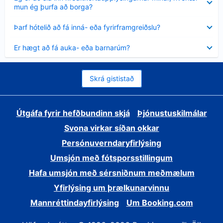
sýnt
mun ég þurfa að borga?
Minna
Þarf hótelið að fá inná- eða fyrirframgreiðslu?
sýnt
Minna
Er hægt að fá auka- eða barnarúm?
sýnt
Skrá gististað
Útgáfa fyrir hefðbundinn skjá
Þjónustuskilmálar
Svona virkar síðan okkar
Persónuverndaryfirlýsing
Umsjón með fótsporsstillingum
Hafa umsjón með sérsniðnum meðmælum
Yfirlýsing um þrælkunarvinnu
Mannréttindayfirlýsing
Um Booking.com