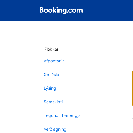
Flokkar
Afpantanir
Greiðsla
Lýsing
Samskipti
Tegundir herbergja
Verðlagning