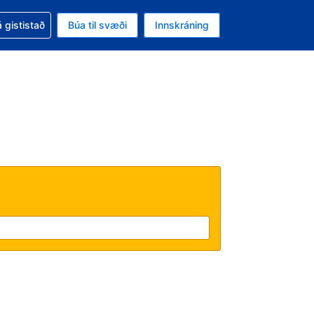
oð við bókunina
 gististað
Búa til svæði
Innskráning
likinu er gjaldmiðillinn Íslensk króna
l. Í augnablikinu er tungumál þitt Íslensku