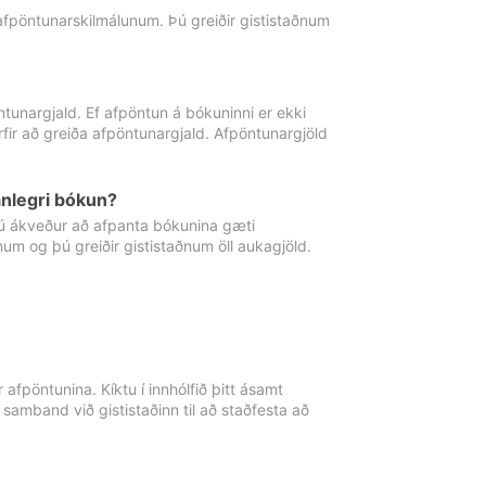
 afpöntunarskilmálunum. Þú greiðir gististaðnum
tunargjald. Ef afpöntun á bókuninni er ekki
fir að greiða afpöntunargjald. Afpöntunargjöld
nlegri bókun?
þú ákveður að afpanta bókunina gæti
ðnum og þú greiðir gististaðnum öll aukagjöld.
afpöntunina. Kíktu í innhólfið þitt ásamt
 samband við gististaðinn til að staðfesta að