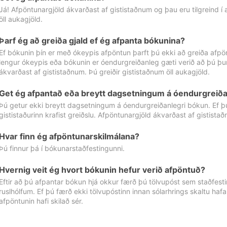
Já! Afpöntunargjöld ákvarðast af gististaðnum og þau eru tilgreind í
öll aukagjöld.
Þarf ég að greiða gjald ef ég afpanta bókunina?
Ef bókunin þín er með ókeypis afpöntun þarft þú ekki að greiða afpön
lengur ókeypis eða bókunin er óendurgreiðanleg gæti verið að þú þur
ákvarðast af gististaðnum. Þú greiðir gististaðnum öll aukagjöld.
Get ég afpantað eða breytt dagsetningum á óendurgreiða
Þú getur ekki breytt dagsetningum á óendurgreiðanlegri bókun. Ef 
gististaðurinn krafist greiðslu. Afpöntunargjöld ákvarðast af gistista
Hvar finn ég afpöntunarskilmálana?
Þú finnur þá í bókunarstaðfestingunni.
Hvernig veit ég hvort bókunin hefur verið afpöntuð?
Eftir að þú afpantar bókun hjá okkur færð þú tölvupóst sem staðfestir 
ruslhólfum. Ef þú færð ekki tölvupóstinn innan sólarhrings skaltu hafa
afpöntunin hafi skilað sér.