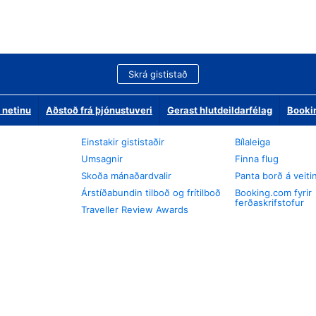
Skrá gististað
 netinu
Aðstoð frá þjónustuveri
Gerast hlutdeildarfélag
Booki
Einstakir gististaðir
Bílaleiga
Umsagnir
Finna flug
Skoða mánaðardvalir
Panta borð á veiti
Árstíðabundin tilboð og frítilboð
Booking.com fyrir
ferðaskrifstofur
Traveller Review Awards