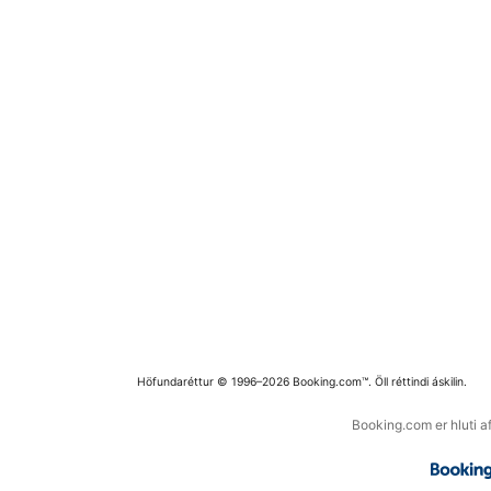
Höfundaréttur © 1996–2026 Booking.com™. Öll réttindi áskilin.
Booking.com er hluti a