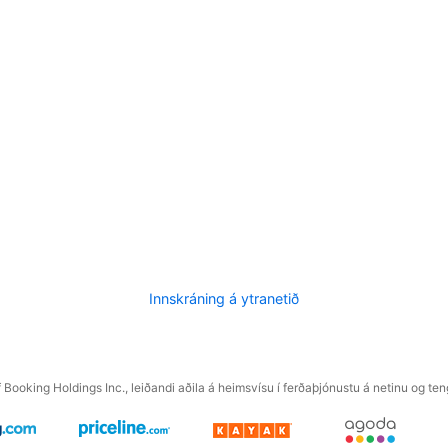
Innskráning á ytranetið
f Booking Holdings Inc., leiðandi aðila á heimsvísu í ferðaþjónustu á netinu og t