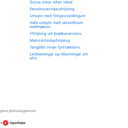
Svona virkar síðan okkar
Persónuverndaryfirlýsing
Umsjón með fótsporsstillingum
Hafa umsjón með sérsniðnum
meðmælum
Yfirlýsing um þrælkunarvinnu
Mannréttindayfirlýsing
Tengiliðir innan fyrirtækisins
Leiðbeiningar og tilkynningar um
efni
engdum þjónustugreinum.