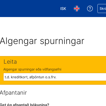
ISK
Fá aðst
Skrá
Veldu gjaldmiðil. Í augnab
Veldu þitt tungumá
Algengar spurningar
Leita
Algengar spurningar eða viðfangsefni
Afpantanir
Get ég afpantað bókunina?