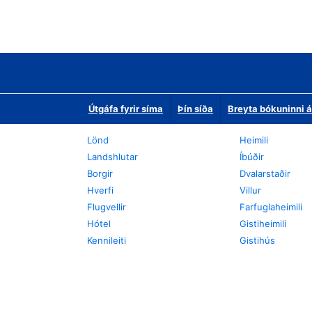
Útgáfa fyrir síma
Þín síða
Breyta bókuninni á
Lönd
Heimili
Landshlutar
Íbúðir
Borgir
Dvalarstaðir
Hverfi
Villur
Flugvellir
Farfuglaheimili
Hótel
Gistiheimili
Kennileiti
Gistihús