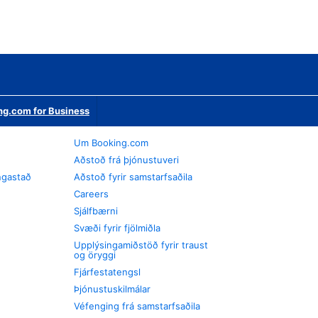
ng.com for Business
Um Booking.com
Aðstoð frá þjónustuveri
ngastað
Aðstoð fyrir samstarfsaðila
Careers
Sjálfbærni
Svæði fyrir fjölmiðla
Upplýsingamiðstöð fyrir traust
og öryggi
Fjárfestatengsl
Þjónustuskilmálar
Véfenging frá samstarfsaðila