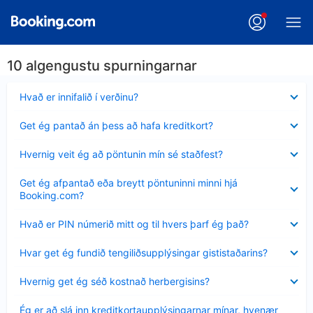
10 algengustu spurningarnar
Minna
Hvað er innifalið í verðinu?
sýnt
Minna
Get ég pantað án þess að hafa kreditkort?
sýnt
Minna
Hvernig veit ég að pöntunin mín sé staðfest?
sýnt
Minna
Get ég afpantað eða breytt pöntuninni minni hjá
sýnt
Booking.com?
Minna
Hvað er PIN númerið mitt og til hvers þarf ég það?
sýnt
Minna
Hvar get ég fundið tengiliðsupplýsingar gististaðarins?
sýnt
Minna
Hvernig get ég séð kostnað herbergisins?
sýnt
Minna
Ég er að slá inn kreditkortaupplýsingarnar mínar, hvenær