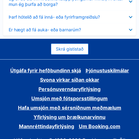
sýnt
mun ég þurfa að borga?
Minna
Þarf hótelið að fá inná- eða fyrirframgreiðslu?
sýnt
Minna
Er hægt að fá auka- eða barnarúm?
sýnt
Skrá gististað
Útgáfa fyrir hefðbundinn skjá
Þjónustuskilmálar
Svona virkar síðan okkar
Persónuverndaryfirlýsing
Umsjón með fótsporsstillingum
Hafa umsjón með sérsniðnum meðmælum
Yfirlýsing um þrælkunarvinnu
Mannréttindayfirlýsing
Um Booking.com