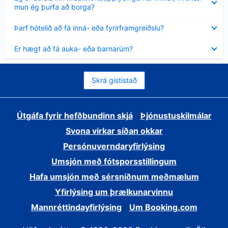
sýnt
mun ég þurfa að borga?
Minna
Þarf hótelið að fá inná- eða fyrirframgreiðslu?
sýnt
Minna
Er hægt að fá auka- eða barnarúm?
sýnt
Skrá gististað
Útgáfa fyrir hefðbundinn skjá
Þjónustuskilmálar
Svona virkar síðan okkar
Persónuverndaryfirlýsing
Umsjón með fótsporsstillingum
Hafa umsjón með sérsniðnum meðmælum
Yfirlýsing um þrælkunarvinnu
Mannréttindayfirlýsing
Um Booking.com