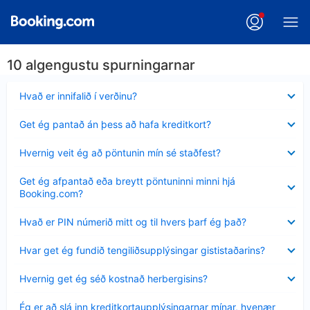
10 algengustu spurningarnar
Minna
Hvað er innifalið í verðinu?
sýnt
Minna
Get ég pantað án þess að hafa kreditkort?
sýnt
Minna
Hvernig veit ég að pöntunin mín sé staðfest?
sýnt
Minna
Get ég afpantað eða breytt pöntuninni minni hjá
sýnt
Booking.com?
Minna
Hvað er PIN númerið mitt og til hvers þarf ég það?
sýnt
Minna
Hvar get ég fundið tengiliðsupplýsingar gististaðarins?
sýnt
Minna
Hvernig get ég séð kostnað herbergisins?
sýnt
Minna
Ég er að slá inn kreditkortaupplýsingarnar mínar, hvenær