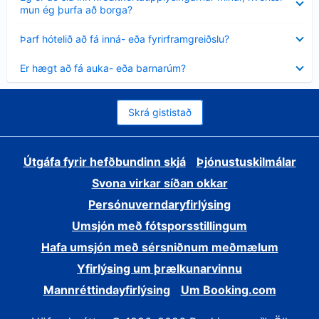
sýnt
mun ég þurfa að borga?
Minna
Þarf hótelið að fá inná- eða fyrirframgreiðslu?
sýnt
Minna
Er hægt að fá auka- eða barnarúm?
sýnt
Skrá gististað
Útgáfa fyrir hefðbundinn skjá
Þjónustuskilmálar
Svona virkar síðan okkar
Persónuverndaryfirlýsing
Umsjón með fótsporsstillingum
Hafa umsjón með sérsniðnum meðmælum
Yfirlýsing um þrælkunarvinnu
Mannréttindayfirlýsing
Um Booking.com