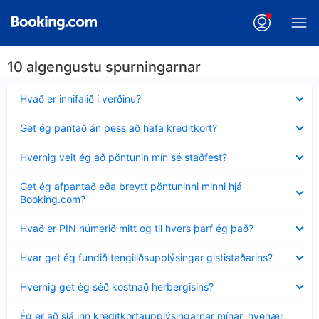
10 algengustu spurningarnar
Minna
Hvað er innifalið í verðinu?
sýnt
Minna
Get ég pantað án þess að hafa kreditkort?
sýnt
Minna
Hvernig veit ég að pöntunin mín sé staðfest?
sýnt
Minna
Get ég afpantað eða breytt pöntuninni minni hjá
sýnt
Booking.com?
Minna
Hvað er PIN númerið mitt og til hvers þarf ég það?
sýnt
Minna
Hvar get ég fundið tengiliðsupplýsingar gististaðarins?
sýnt
Minna
Hvernig get ég séð kostnað herbergisins?
sýnt
Minna
Ég er að slá inn kreditkortaupplýsingarnar mínar, hvenær