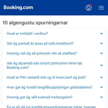
10 algengustu spurningarnar
Minna
Hvað er innifalið í verðinu?
sýnt
Minna
Get ég pantað án þess að hafa kreditkort?
sýnt
Minna
Hvernig veit ég að pöntunin mín sé staðfest?
sýnt
Minna
Get ég afpantað eða breytt pöntuninni minni hjá
sýnt
Booking.com?
Minna
Hvað er PIN númerið mitt og til hvers þarf ég það?
sýnt
Minna
Hvar get ég fundið tengiliðsupplýsingar gististaðarins?
sýnt
Minna
Hvernig get ég séð kostnað herbergisins?
sýnt
Minna
Ég er að slá inn kreditkortaupplýsingarnar mínar, hvenær