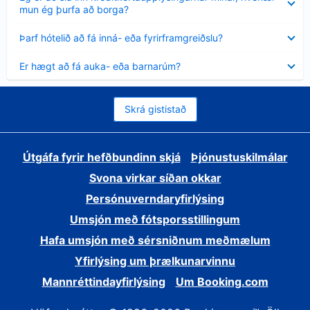
sýnt
mun ég þurfa að borga?
Minna
Þarf hótelið að fá inná- eða fyrirframgreiðslu?
sýnt
Minna
Er hægt að fá auka- eða barnarúm?
sýnt
Skrá gististað
Útgáfa fyrir hefðbundinn skjá
Þjónustuskilmálar
Svona virkar síðan okkar
Persónuverndaryfirlýsing
Umsjón með fótsporsstillingum
Hafa umsjón með sérsniðnum meðmælum
Yfirlýsing um þrælkunarvinnu
Mannréttindayfirlýsing
Um Booking.com