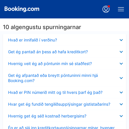
10 algengustu spurningarnar
Minna
Hvað er innifalið í verðinu?
sýnt
Minna
Get ég pantað án þess að hafa kreditkort?
sýnt
Minna
Hvernig veit ég að pöntunin mín sé staðfest?
sýnt
Minna
Get ég afpantað eða breytt pöntuninni minni hjá
sýnt
Booking.com?
Minna
Hvað er PIN númerið mitt og til hvers þarf ég það?
sýnt
Minna
Hvar get ég fundið tengiliðsupplýsingar gististaðarins?
sýnt
Minna
Hvernig get ég séð kostnað herbergisins?
sýnt
Minna
Ég er að slá inn kreditkortaupplýsingarnar mínar, hvenær