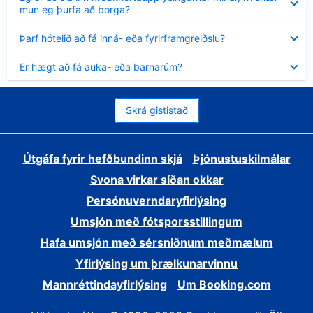
sýnt
mun ég þurfa að borga?
Minna
Þarf hótelið að fá inná- eða fyrirframgreiðslu?
sýnt
Minna
Er hægt að fá auka- eða barnarúm?
sýnt
Skrá gististað
Útgáfa fyrir hefðbundinn skjá
Þjónustuskilmálar
Svona virkar síðan okkar
Persónuverndaryfirlýsing
Umsjón með fótsporsstillingum
Hafa umsjón með sérsniðnum meðmælum
Yfirlýsing um þrælkunarvinnu
Mannréttindayfirlýsing
Um Booking.com