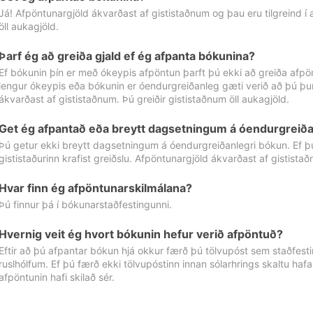
Já! Afpöntunargjöld ákvarðast af gististaðnum og þau eru tilgreind í
öll aukagjöld.
Þarf ég að greiða gjald ef ég afpanta bókunina?
Ef bókunin þín er með ókeypis afpöntun þarft þú ekki að greiða afpön
lengur ókeypis eða bókunin er óendurgreiðanleg gæti verið að þú þur
ákvarðast af gististaðnum. Þú greiðir gististaðnum öll aukagjöld.
Get ég afpantað eða breytt dagsetningum á óendurgreiða
Þú getur ekki breytt dagsetningum á óendurgreiðanlegri bókun. Ef 
gististaðurinn krafist greiðslu. Afpöntunargjöld ákvarðast af gistista
Hvar finn ég afpöntunarskilmálana?
Þú finnur þá í bókunarstaðfestingunni.
Hvernig veit ég hvort bókunin hefur verið afpöntuð?
Eftir að þú afpantar bókun hjá okkur færð þú tölvupóst sem staðfestir 
ruslhólfum. Ef þú færð ekki tölvupóstinn innan sólarhrings skaltu hafa
afpöntunin hafi skilað sér.