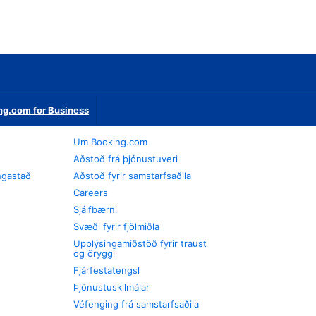
ng.com for Business
Um Booking.com
Aðstoð frá þjónustuveri
ngastað
Aðstoð fyrir samstarfsaðila
Careers
Sjálfbærni
Svæði fyrir fjölmiðla
Upplýsingamiðstöð fyrir traust
og öryggi
Fjárfestatengsl
Þjónustuskilmálar
Véfenging frá samstarfsaðila