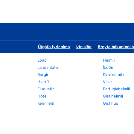
Útgáfa fyrir síma
Þín síða
Breyta bókuninni á
Lönd
Heimili
Landshlutar
Íbúðir
Borgir
Dvalarstaðir
Hverfi
Villur
Flugvellir
Farfuglaheimili
Hótel
Gistiheimili
Kennileiti
Gistihús