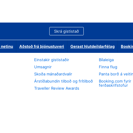
Skrá gististað
 netinu
Aðstoð frá þjónustuveri
Gerast hlutdeildarfélag
Booki
Einstakir gististaðir
Bílaleiga
Umsagnir
Finna flug
Skoða mánaðardvalir
Panta borð á veiti
Árstíðabundin tilboð og frítilboð
Booking.com fyrir
ferðaskrifstofur
Traveller Review Awards