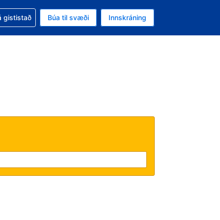
oð við bókunina
 gististað
Búa til svæði
Innskráning
likinu er gjaldmiðillinn Íslensk króna
l. Í augnablikinu er tungumál þitt Íslensku