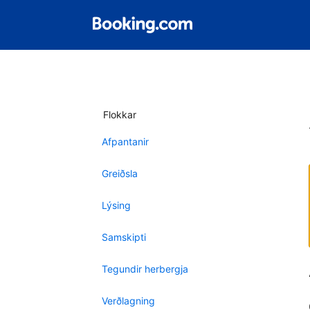
Flokkar
Afpantanir
Greiðsla
Lýsing
Samskipti
Tegundir herbergja
Verðlagning