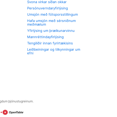
Svona virkar síðan okkar
Persónuverndaryfirlýsing
Umsjón með fótsporsstillingum
Hafa umsjón með sérsniðnum
meðmælum
Yfirlýsing um þrælkunarvinnu
Mannréttindayfirlýsing
Tengiliðir innan fyrirtækisins
Leiðbeiningar og tilkynningar um
efni
engdum þjónustugreinum.