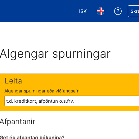
ISK
Fá aðst
Skrá
Veldu gjaldmiðil. Í augnab
Veldu þitt tungumá
Algengar spurningar
Leita
Algengar spurningar eða viðfangsefni
Afpantanir
Get ég afpantað bókunina?