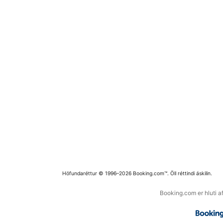
Höfundaréttur © 1996–2026 Booking.com™. Öll réttindi áskilin.
Booking.com er hluti a