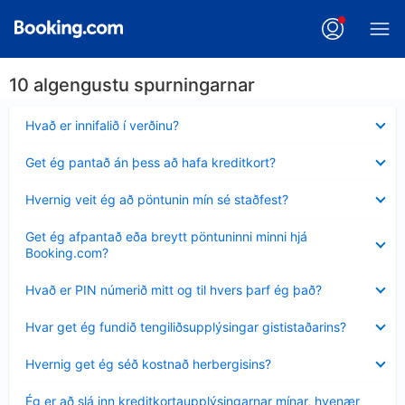
10 algengustu spurningarnar
Minna
Hvað er innifalið í verðinu?
sýnt
Minna
Get ég pantað án þess að hafa kreditkort?
sýnt
Minna
Hvernig veit ég að pöntunin mín sé staðfest?
sýnt
Minna
Get ég afpantað eða breytt pöntuninni minni hjá
sýnt
Booking.com?
Minna
Hvað er PIN númerið mitt og til hvers þarf ég það?
sýnt
Minna
Hvar get ég fundið tengiliðsupplýsingar gististaðarins?
sýnt
Minna
Hvernig get ég séð kostnað herbergisins?
sýnt
Minna
Ég er að slá inn kreditkortaupplýsingarnar mínar, hvenær