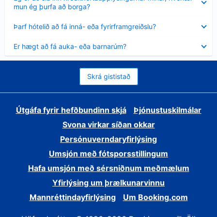
sýnt
mun ég þurfa að borga?
Minna
Þarf hótelið að fá inná- eða fyrirframgreiðslu?
sýnt
Minna
Er hægt að fá auka- eða barnarúm?
sýnt
Skrá gististað
Útgáfa fyrir hefðbundinn skjá
Þjónustuskilmálar
Svona virkar síðan okkar
Persónuverndaryfirlýsing
Umsjón með fótsporsstillingum
Hafa umsjón með sérsniðnum meðmælum
Yfirlýsing um þrælkunarvinnu
Mannréttindayfirlýsing
Um Booking.com