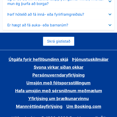
sýnt
mun ég þurfa að borga?
Minna
Þarf hótelið að fá inná- eða fyrirframgreiðslu?
sýnt
Minna
Er hægt að fá auka- eða barnarúm?
sýnt
Skrá gististað
Útgáfa fyrir hefðbundinn skjá
Þjónustuskilmálar
Svona virkar síðan okkar
Persónuverndaryfirlýsing
Umsjón með fótsporsstillingum
Hafa umsjón með sérsniðnum meðmælum
Yfirlýsing um þrælkunarvinnu
Mannréttindayfirlýsing
Um Booking.com