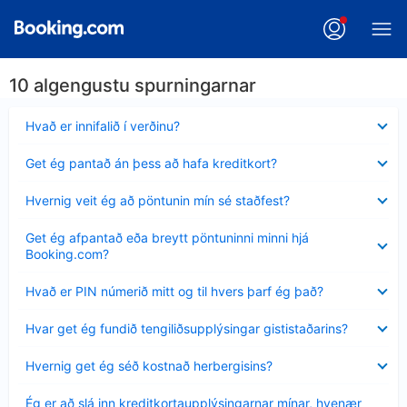
10 algengustu spurningarnar
Minna
Hvað er innifalið í verðinu?
sýnt
Minna
Get ég pantað án þess að hafa kreditkort?
sýnt
Minna
Hvernig veit ég að pöntunin mín sé staðfest?
sýnt
Minna
Get ég afpantað eða breytt pöntuninni minni hjá
sýnt
Booking.com?
Minna
Hvað er PIN númerið mitt og til hvers þarf ég það?
sýnt
Minna
Hvar get ég fundið tengiliðsupplýsingar gististaðarins?
sýnt
Minna
Hvernig get ég séð kostnað herbergisins?
sýnt
Minna
Ég er að slá inn kreditkortaupplýsingarnar mínar, hvenær