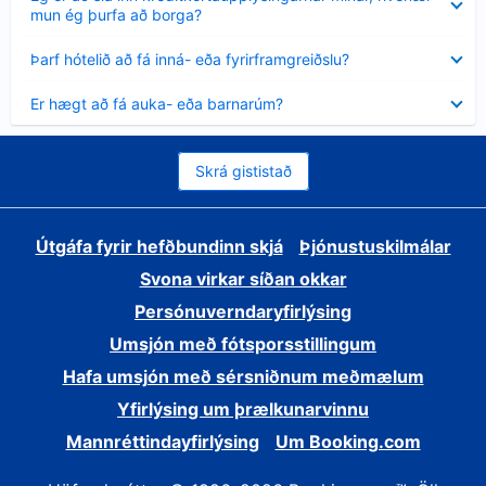
sýnt
mun ég þurfa að borga?
Minna
Þarf hótelið að fá inná- eða fyrirframgreiðslu?
sýnt
Minna
Er hægt að fá auka- eða barnarúm?
sýnt
Skrá gististað
Útgáfa fyrir hefðbundinn skjá
Þjónustuskilmálar
Svona virkar síðan okkar
Persónuverndaryfirlýsing
Umsjón með fótsporsstillingum
Hafa umsjón með sérsniðnum meðmælum
Yfirlýsing um þrælkunarvinnu
Mannréttindayfirlýsing
Um Booking.com