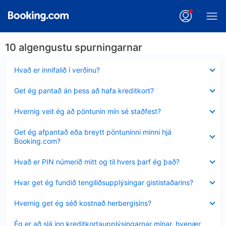
10 algengustu spurningarnar
Minna
Hvað er innifalið í verðinu?
sýnt
Minna
Get ég pantað án þess að hafa kreditkort?
sýnt
Minna
Hvernig veit ég að pöntunin mín sé staðfest?
sýnt
Minna
Get ég afpantað eða breytt pöntuninni minni hjá
sýnt
Booking.com?
Minna
Hvað er PIN númerið mitt og til hvers þarf ég það?
sýnt
Minna
Hvar get ég fundið tengiliðsupplýsingar gististaðarins?
sýnt
Minna
Hvernig get ég séð kostnað herbergisins?
sýnt
Minna
Ég er að slá inn kreditkortaupplýsingarnar mínar, hvenær