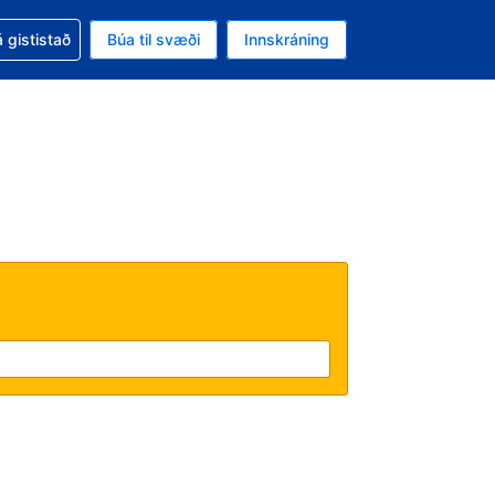
oð við bókunina
 gististað
Búa til svæði
Innskráning
ikinu er gjaldmiðillinn Bandaríkjadalur
l. Í augnablikinu er tungumál þitt Íslensku