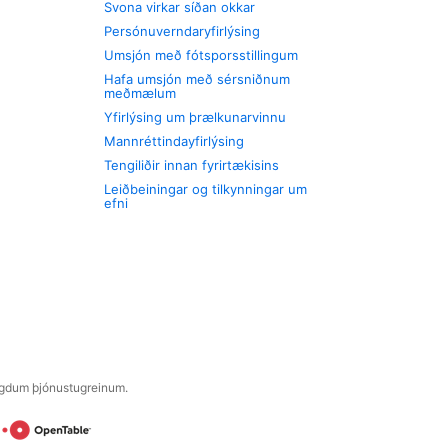
Svona virkar síðan okkar
Persónuverndaryfirlýsing
Umsjón með fótsporsstillingum
Hafa umsjón með sérsniðnum
meðmælum
Yfirlýsing um þrælkunarvinnu
Mannréttindayfirlýsing
Tengiliðir innan fyrirtækisins
Leiðbeiningar og tilkynningar um
efni
engdum þjónustugreinum.