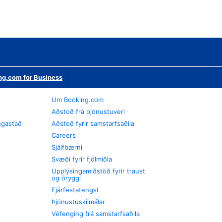
ng.com for Business
Um Booking.com
Aðstoð frá þjónustuveri
ngastað
Aðstoð fyrir samstarfsaðila
Careers
Sjálfbærni
Svæði fyrir fjölmiðla
Upplýsingamiðstöð fyrir traust
og öryggi
Fjárfestatengsl
Þjónustuskilmálar
Véfenging frá samstarfsaðila