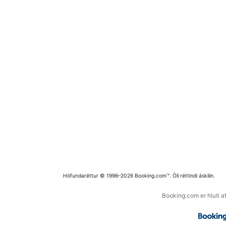
Höfundaréttur © 1996–2026 Booking.com™. Öll réttindi áskilin.
Booking.com er hluti a