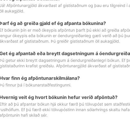
Já! Afpöntunargjöld ákvarðast af gististaðnum og þau eru tilgreind í
öll aukagjöld.
Þarf ég að greiða gjald ef ég afpanta bókunina?
Ef bókunin þín er með ókeypis afpöntun þarft þú ekki að greiða afpön
lengur ókeypis eða bókunin er óendurgreiðanleg gæti verið að þú þur
ákvarðast af gististaðnum. Þú greiðir gististaðnum öll aukagjöld.
Get ég afpantað eða breytt dagsetningum á óendurgreiða
Þú getur ekki breytt dagsetningum á óendurgreiðanlegri bókun. Ef 
gististaðurinn krafist greiðslu. Afpöntunargjöld ákvarðast af gistista
Hvar finn ég afpöntunarskilmálana?
Þú finnur þá í bókunarstaðfestingunni.
Hvernig veit ég hvort bókunin hefur verið afpöntuð?
Eftir að þú afpantar bókun hjá okkur færð þú tölvupóst sem staðfestir 
ruslhólfum. Ef þú færð ekki tölvupóstinn innan sólarhrings skaltu hafa
afpöntunin hafi skilað sér.