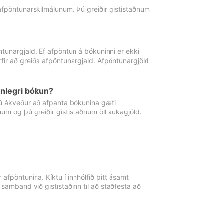
 afpöntunarskilmálunum. Þú greiðir gististaðnum
tunargjald. Ef afpöntun á bókuninni er ekki
fir að greiða afpöntunargjald. Afpöntunargjöld
nlegri bókun?
þú ákveður að afpanta bókunina gæti
ðnum og þú greiðir gististaðnum öll aukagjöld.
afpöntunina. Kíktu í innhólfið þitt ásamt
 samband við gististaðinn til að staðfesta að