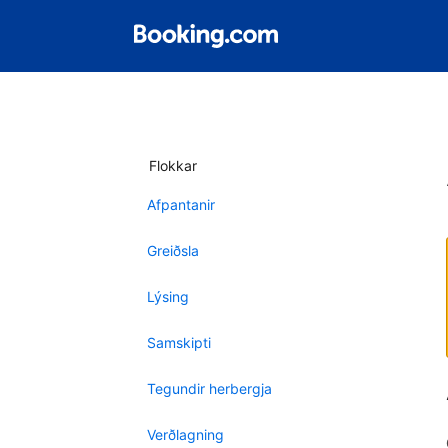
Flokkar
Afpantanir
Greiðsla
Lýsing
Samskipti
Tegundir herbergja
Verðlagning