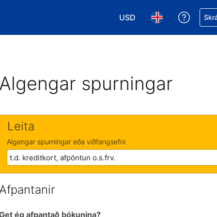
USD
Fá aðst
Skrá
Veldu gjaldmiðil. Í augnabl
Veldu þitt tungumá
Algengar spurningar
Leita
Algengar spurningar eða viðfangsefni
Afpantanir
Get ég afpantað bókunina?