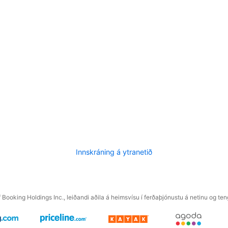
Innskráning á ytranetið
f Booking Holdings Inc., leiðandi aðila á heimsvísu í ferðaþjónustu á netinu og t