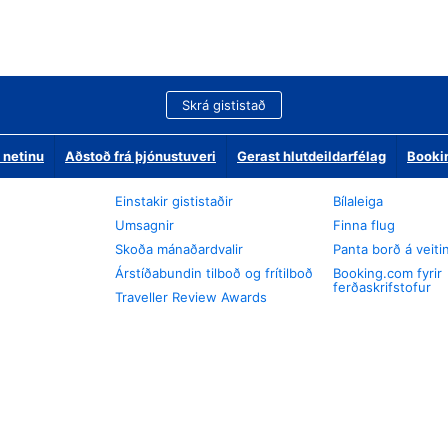
Skrá gististað
 netinu
Aðstoð frá þjónustuveri
Gerast hlutdeildarfélag
Booki
Einstakir gististaðir
Bílaleiga
Umsagnir
Finna flug
Skoða mánaðardvalir
Panta borð á veiti
Árstíðabundin tilboð og frítilboð
Booking.com fyrir
ferðaskrifstofur
Traveller Review Awards