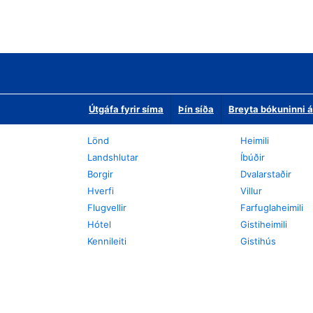
Útgáfa fyrir síma
Þín síða
Breyta bókuninni á
Lönd
Heimili
Landshlutar
Íbúðir
Borgir
Dvalarstaðir
Hverfi
Villur
Flugvellir
Farfuglaheimili
Hótel
Gistiheimili
Kennileiti
Gistihús