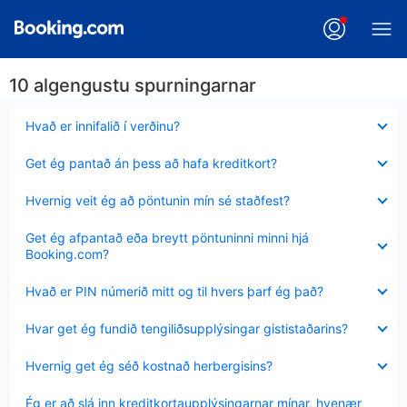
10 algengustu spurningarnar
Minna
Hvað er innifalið í verðinu?
sýnt
Minna
Get ég pantað án þess að hafa kreditkort?
sýnt
Minna
Hvernig veit ég að pöntunin mín sé staðfest?
sýnt
Minna
Get ég afpantað eða breytt pöntuninni minni hjá
sýnt
Booking.com?
Minna
Hvað er PIN númerið mitt og til hvers þarf ég það?
sýnt
Minna
Hvar get ég fundið tengiliðsupplýsingar gististaðarins?
sýnt
Minna
Hvernig get ég séð kostnað herbergisins?
sýnt
Minna
Ég er að slá inn kreditkortaupplýsingarnar mínar, hvenær