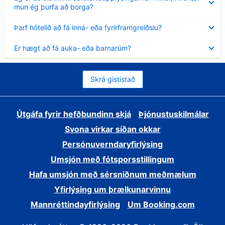
sýnt
mun ég þurfa að borga?
Minna
Þarf hótelið að fá inná- eða fyrirframgreiðslu?
sýnt
Minna
Er hægt að fá auka- eða barnarúm?
sýnt
Skrá gististað
Útgáfa fyrir hefðbundinn skjá
Þjónustuskilmálar
Svona virkar síðan okkar
Persónuverndaryfirlýsing
Umsjón með fótsporsstillingum
Hafa umsjón með sérsniðnum meðmælum
Yfirlýsing um þrælkunarvinnu
Mannréttindayfirlýsing
Um Booking.com