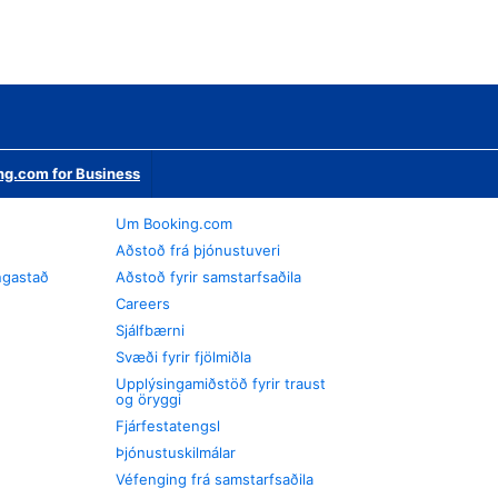
ng.com for Business
Um Booking.com
Aðstoð frá þjónustuveri
ngastað
Aðstoð fyrir samstarfsaðila
Careers
Sjálfbærni
Svæði fyrir fjölmiðla
Upplýsingamiðstöð fyrir traust
og öryggi
Fjárfestatengsl
Þjónustuskilmálar
Véfenging frá samstarfsaðila