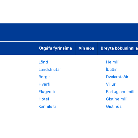
Útgáfa fyrir síma
Þín síða
Breyta bókuninni á
Lönd
Heimili
Landshlutar
Íbúðir
Borgir
Dvalarstaðir
Hverfi
Villur
Flugvellir
Farfuglaheimili
Hótel
Gistiheimili
Kennileiti
Gistihús