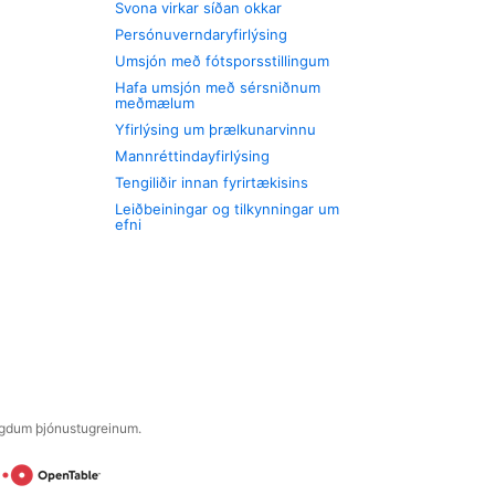
Svona virkar síðan okkar
Persónuverndaryfirlýsing
Umsjón með fótsporsstillingum
Hafa umsjón með sérsniðnum
meðmælum
Yfirlýsing um þrælkunarvinnu
Mannréttindayfirlýsing
Tengiliðir innan fyrirtækisins
Leiðbeiningar og tilkynningar um
efni
engdum þjónustugreinum.