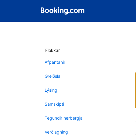
Flokkar
Afpantanir
Greiðsla
Lýsing
Samskipti
Tegundir herbergja
Verðlagning