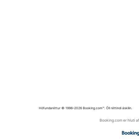
Höfundaréttur © 1996–2026 Booking.com™. Öll réttindi áskilin.
Booking.com er hluti a