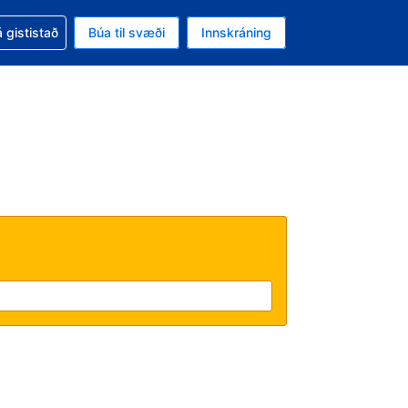
oð við bókunina
 gististað
Búa til svæði
Innskráning
likinu er gjaldmiðillinn Íslensk króna
l. Í augnablikinu er tungumál þitt Íslensku