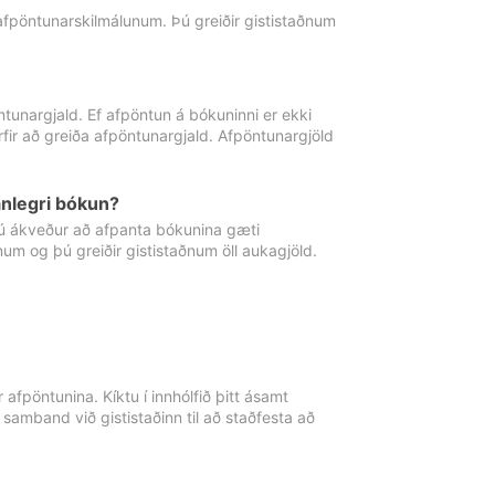
 afpöntunarskilmálunum. Þú greiðir gististaðnum
tunargjald. Ef afpöntun á bókuninni er ekki
fir að greiða afpöntunargjald. Afpöntunargjöld
nlegri bókun?
þú ákveður að afpanta bókunina gæti
ðnum og þú greiðir gististaðnum öll aukagjöld.
afpöntunina. Kíktu í innhólfið þitt ásamt
 samband við gististaðinn til að staðfesta að