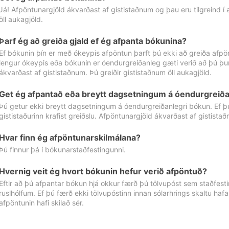
Já! Afpöntunargjöld ákvarðast af gististaðnum og þau eru tilgreind í
öll aukagjöld.
Þarf ég að greiða gjald ef ég afpanta bókunina?
Ef bókunin þín er með ókeypis afpöntun þarft þú ekki að greiða afpön
lengur ókeypis eða bókunin er óendurgreiðanleg gæti verið að þú þur
ákvarðast af gististaðnum. Þú greiðir gististaðnum öll aukagjöld.
Get ég afpantað eða breytt dagsetningum á óendurgreiða
Þú getur ekki breytt dagsetningum á óendurgreiðanlegri bókun. Ef 
gististaðurinn krafist greiðslu. Afpöntunargjöld ákvarðast af gistista
Hvar finn ég afpöntunarskilmálana?
Þú finnur þá í bókunarstaðfestingunni.
Hvernig veit ég hvort bókunin hefur verið afpöntuð?
Eftir að þú afpantar bókun hjá okkur færð þú tölvupóst sem staðfestir 
ruslhólfum. Ef þú færð ekki tölvupóstinn innan sólarhrings skaltu hafa
afpöntunin hafi skilað sér.