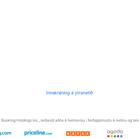
Innskráning á ytranetið
f Booking Holdings Inc., leiðandi aðila á heimsvísu í ferðaþjónustu á netinu og t