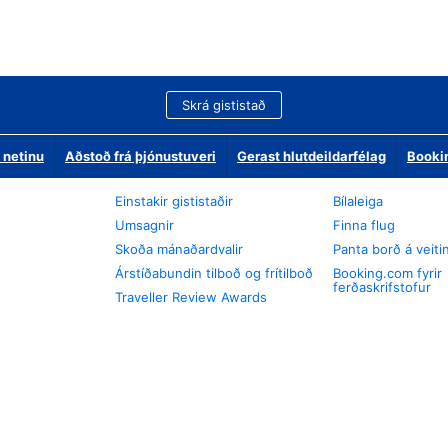
Skrá gististað
 netinu
Aðstoð frá þjónustuveri
Gerast hlutdeildarfélag
Booki
Einstakir gististaðir
Bílaleiga
Umsagnir
Finna flug
Skoða mánaðardvalir
Panta borð á veiti
Árstíðabundin tilboð og frítilboð
Booking.com fyrir
ferðaskrifstofur
Traveller Review Awards