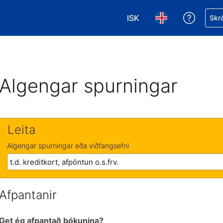
ISK
Fá aðst
Skrá
Veldu gjaldmiðil. Í augnab
Veldu þitt tungumá
Algengar spurningar
Leita
Algengar spurningar eða viðfangsefni
Afpantanir
Get ég afpantað bókunina?