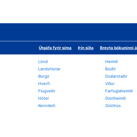
Útgáfa fyrir síma
Þín síða
Breyta bókuninni á
Lönd
Heimili
Landshlutar
Íbúðir
Borgir
Dvalarstaðir
Hverfi
Villur
Flugvellir
Farfuglaheimili
Hótel
Gistiheimili
Kennileiti
Gistihús