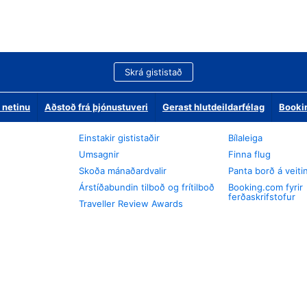
Skrá gististað
 netinu
Aðstoð frá þjónustuveri
Gerast hlutdeildarfélag
Booki
Einstakir gististaðir
Bílaleiga
Umsagnir
Finna flug
Skoða mánaðardvalir
Panta borð á veiti
Árstíðabundin tilboð og frítilboð
Booking.com fyrir
ferðaskrifstofur
Traveller Review Awards