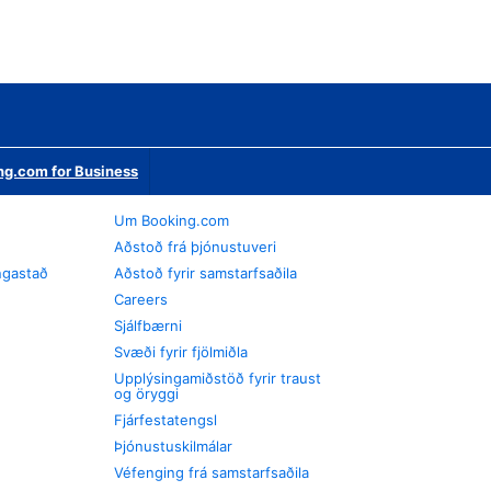
ng.com for Business
Um Booking.com
Aðstoð frá þjónustuveri
ngastað
Aðstoð fyrir samstarfsaðila
Careers
Sjálfbærni
Svæði fyrir fjölmiðla
Upplýsingamiðstöð fyrir traust
og öryggi
Fjárfestatengsl
Þjónustuskilmálar
Véfenging frá samstarfsaðila