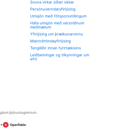
Svona virkar síðan okkar
Persónuverndaryfirlýsing
Umsjón með fótsporsstillingum
Hafa umsjón með sérsniðnum
meðmælum
Yfirlýsing um þrælkunarvinnu
Mannréttindayfirlýsing
Tengiliðir innan fyrirtækisins
Leiðbeiningar og tilkynningar um
efni
engdum þjónustugreinum.