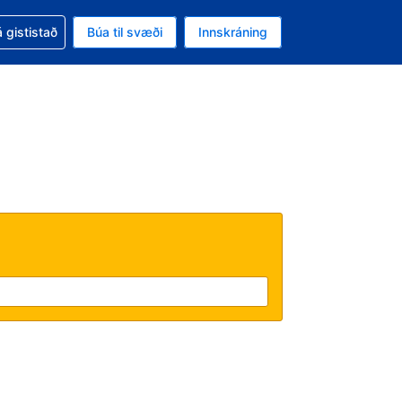
oð við bókunina
 gististað
Búa til svæði
Innskráning
ikinu er gjaldmiðillinn Bandaríkjadalur
l. Í augnablikinu er tungumál þitt Íslensku