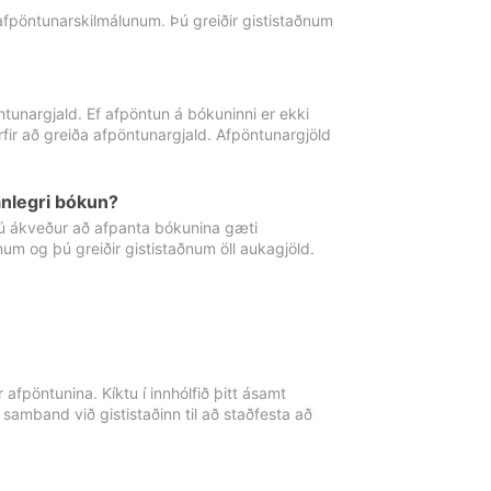
 afpöntunarskilmálunum. Þú greiðir gististaðnum
tunargjald. Ef afpöntun á bókuninni er ekki
fir að greiða afpöntunargjald. Afpöntunargjöld
nlegri bókun?
þú ákveður að afpanta bókunina gæti
ðnum og þú greiðir gististaðnum öll aukagjöld.
afpöntunina. Kíktu í innhólfið þitt ásamt
 samband við gististaðinn til að staðfesta að