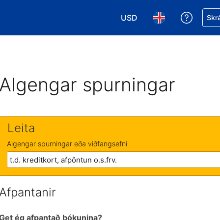
USD
Fá aðst
Skrá
Veldu gjaldmiðil. Í augnabl
Veldu þitt tungumá
Algengar spurningar
Leita
Algengar spurningar eða viðfangsefni
Afpantanir
Get ég afpantað bókunina?