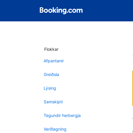
Flokkar
Afpantanir
Greiðsla
Lýsing
Samskipti
Tegundir herbergja
Verðlagning