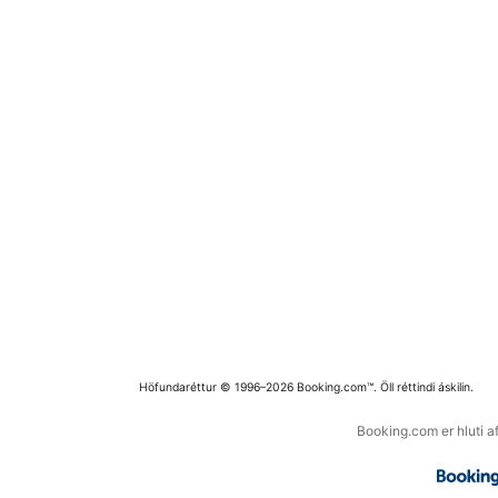
Höfundaréttur © 1996–2026 Booking.com™. Öll réttindi áskilin.
Booking.com er hluti a