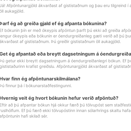
Já! Afpöntunargjöld ákvarðast af gististaðnum og þau eru tilgreind í
öll aukagjöld.
Þarf ég að greiða gjald ef ég afpanta bókunina?
Ef bókunin þín er með ókeypis afpöntun þarft þú ekki að greiða afpön
lengur ókeypis eða bókunin er óendurgreiðanleg gæti verið að þú þur
ákvarðast af gististaðnum. Þú greiðir gististaðnum öll aukagjöld.
Get ég afpantað eða breytt dagsetningum á óendurgreiða
Þú getur ekki breytt dagsetningum á óendurgreiðanlegri bókun. Ef 
gististaðurinn krafist greiðslu. Afpöntunargjöld ákvarðast af gistista
Hvar finn ég afpöntunarskilmálana?
Þú finnur þá í bókunarstaðfestingunni.
Hvernig veit ég hvort bókunin hefur verið afpöntuð?
Eftir að þú afpantar bókun hjá okkur færð þú tölvupóst sem staðfestir 
ruslhólfum. Ef þú færð ekki tölvupóstinn innan sólarhrings skaltu hafa
afpöntunin hafi skilað sér.