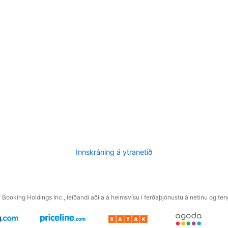
Innskráning á ytranetið
f Booking Holdings Inc., leiðandi aðila á heimsvísu í ferðaþjónustu á netinu og t