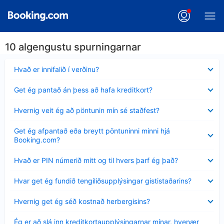
10 algengustu spurningarnar
Minna
Hvað er innifalið í verðinu?
sýnt
Minna
Get ég pantað án þess að hafa kreditkort?
sýnt
Minna
Hvernig veit ég að pöntunin mín sé staðfest?
sýnt
Minna
Get ég afpantað eða breytt pöntuninni minni hjá
sýnt
Booking.com?
Minna
Hvað er PIN númerið mitt og til hvers þarf ég það?
sýnt
Minna
Hvar get ég fundið tengiliðsupplýsingar gististaðarins?
sýnt
Minna
Hvernig get ég séð kostnað herbergisins?
sýnt
Minna
Ég er að slá inn kreditkortaupplýsingarnar mínar, hvenær