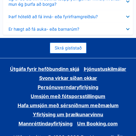
sýnt
mun ég þurfa að borga?
Minna
Þarf hótelið að fá inná- eða fyrirframgreiðslu?
sýnt
Minna
Er hægt að fá auka- eða barnarúm?
sýnt
Skrá gististað
Útgáfa fyrir hefðbundinn skjá
Þjónustuskilmálar
Svona virkar síðan okkar
Persónuverndaryfirlýsing
Umsjón með fótsporsstillingum
Hafa umsjón með sérsniðnum meðmælum
Yfirlýsing um þrælkunarvinnu
Mannréttindayfirlýsing
Um Booking.com