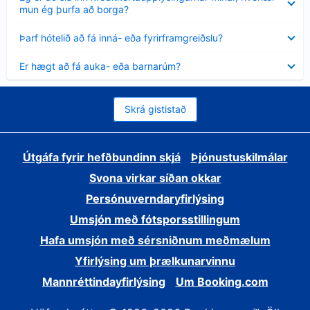
sýnt
mun ég þurfa að borga?
Minna
Þarf hótelið að fá inná- eða fyrirframgreiðslu?
sýnt
Minna
Er hægt að fá auka- eða barnarúm?
sýnt
Skrá gististað
Útgáfa fyrir hefðbundinn skjá
Þjónustuskilmálar
Svona virkar síðan okkar
Persónuverndaryfirlýsing
Umsjón með fótsporsstillingum
Hafa umsjón með sérsniðnum meðmælum
Yfirlýsing um þrælkunarvinnu
Mannréttindayfirlýsing
Um Booking.com