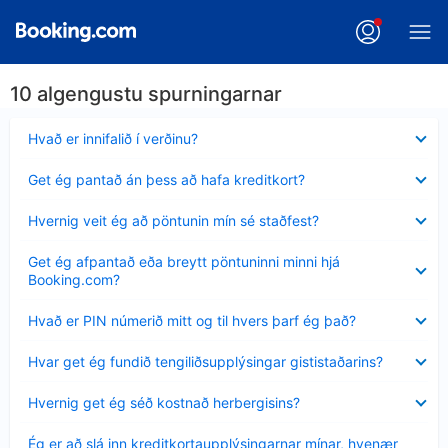
10 algengustu spurningarnar
Minna
Hvað er innifalið í verðinu?
sýnt
Minna
Get ég pantað án þess að hafa kreditkort?
sýnt
Minna
Hvernig veit ég að pöntunin mín sé staðfest?
sýnt
Minna
Get ég afpantað eða breytt pöntuninni minni hjá
sýnt
Booking.com?
Minna
Hvað er PIN númerið mitt og til hvers þarf ég það?
sýnt
Minna
Hvar get ég fundið tengiliðsupplýsingar gististaðarins?
sýnt
Minna
Hvernig get ég séð kostnað herbergisins?
sýnt
Minna
Ég er að slá inn kreditkortaupplýsingarnar mínar, hvenær