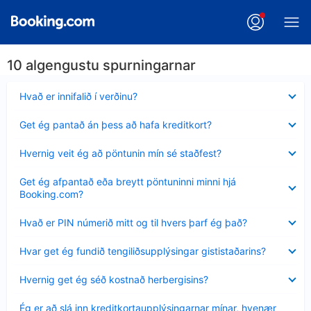
10 algengustu spurningarnar
Minna
Hvað er innifalið í verðinu?
sýnt
Minna
Get ég pantað án þess að hafa kreditkort?
sýnt
Minna
Hvernig veit ég að pöntunin mín sé staðfest?
sýnt
Minna
Get ég afpantað eða breytt pöntuninni minni hjá
sýnt
Booking.com?
Minna
Hvað er PIN númerið mitt og til hvers þarf ég það?
sýnt
Minna
Hvar get ég fundið tengiliðsupplýsingar gististaðarins?
sýnt
Minna
Hvernig get ég séð kostnað herbergisins?
sýnt
Minna
Ég er að slá inn kreditkortaupplýsingarnar mínar, hvenær