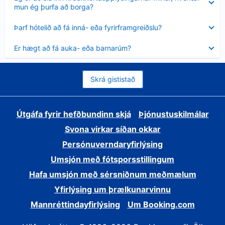
sýnt
mun ég þurfa að borga?
Minna
Þarf hótelið að fá inná- eða fyrirframgreiðslu?
sýnt
Minna
Er hægt að fá auka- eða barnarúm?
sýnt
Skrá gististað
Útgáfa fyrir hefðbundinn skjá
Þjónustuskilmálar
Svona virkar síðan okkar
Persónuverndaryfirlýsing
Umsjón með fótsporsstillingum
Hafa umsjón með sérsniðnum meðmælum
Yfirlýsing um þrælkunarvinnu
Mannréttindayfirlýsing
Um Booking.com