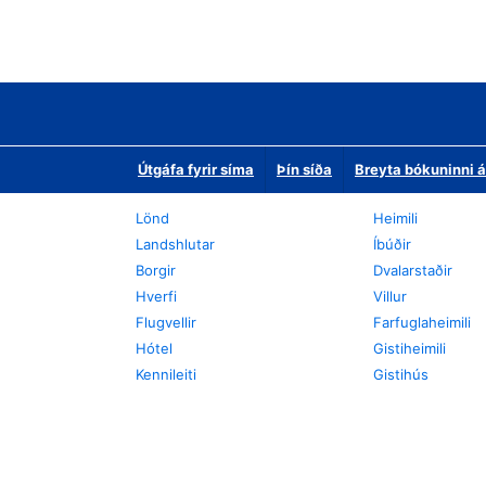
Útgáfa fyrir síma
Þín síða
Breyta bókuninni á
Lönd
Heimili
Landshlutar
Íbúðir
Borgir
Dvalarstaðir
Hverfi
Villur
Flugvellir
Farfuglaheimili
Hótel
Gistiheimili
Kennileiti
Gistihús