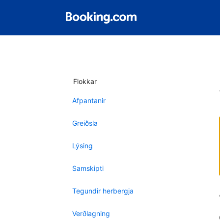
Flokkar
Afpantanir
Greiðsla
Lýsing
Samskipti
Tegundir herbergja
Verðlagning