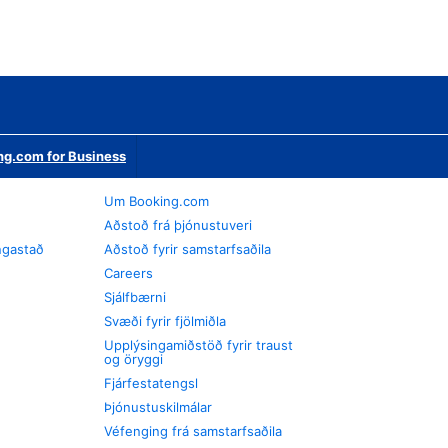
ng.com for Business
Um Booking.com
Aðstoð frá þjónustuveri
ngastað
Aðstoð fyrir samstarfsaðila
Careers
Sjálfbærni
Svæði fyrir fjölmiðla
Upplýsingamiðstöð fyrir traust
og öryggi
Fjárfestatengsl
Þjónustuskilmálar
Véfenging frá samstarfsaðila