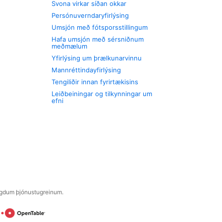
Svona virkar síðan okkar
Persónuverndaryfirlýsing
Umsjón með fótsporsstillingum
Hafa umsjón með sérsniðnum
meðmælum
Yfirlýsing um þrælkunarvinnu
Mannréttindayfirlýsing
Tengiliðir innan fyrirtækisins
Leiðbeiningar og tilkynningar um
efni
engdum þjónustugreinum.