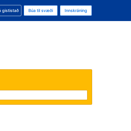
oð við bókunina
 gististað
Búa til svæði
Innskráning
ikinu er gjaldmiðillinn Bandaríkjadalur
l. Í augnablikinu er tungumál þitt Íslensku