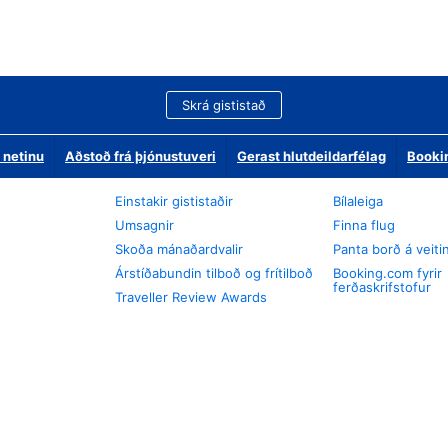
Skrá gististað
 netinu
Aðstoð frá þjónustuveri
Gerast hlutdeildarfélag
Booki
Einstakir gististaðir
Bílaleiga
Umsagnir
Finna flug
Skoða mánaðardvalir
Panta borð á veiti
Árstíðabundin tilboð og frítilboð
Booking.com fyrir
ferðaskrifstofur
Traveller Review Awards