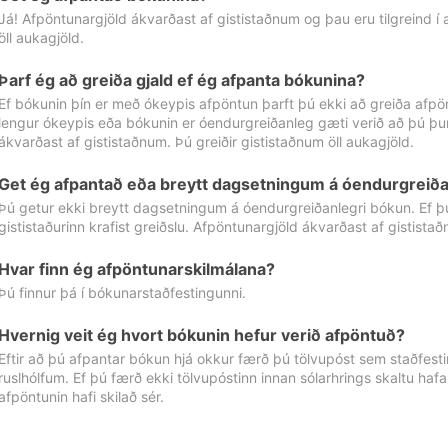
Já! Afpöntunargjöld ákvarðast af gististaðnum og þau eru tilgreind í
öll aukagjöld.
Þarf ég að greiða gjald ef ég afpanta bókunina?
Ef bókunin þín er með ókeypis afpöntun þarft þú ekki að greiða afpön
lengur ókeypis eða bókunin er óendurgreiðanleg gæti verið að þú þur
ákvarðast af gististaðnum. Þú greiðir gististaðnum öll aukagjöld.
Get ég afpantað eða breytt dagsetningum á óendurgreiða
Þú getur ekki breytt dagsetningum á óendurgreiðanlegri bókun. Ef 
gististaðurinn krafist greiðslu. Afpöntunargjöld ákvarðast af gistista
Hvar finn ég afpöntunarskilmálana?
Þú finnur þá í bókunarstaðfestingunni.
Hvernig veit ég hvort bókunin hefur verið afpöntuð?
Eftir að þú afpantar bókun hjá okkur færð þú tölvupóst sem staðfestir 
ruslhólfum. Ef þú færð ekki tölvupóstinn innan sólarhrings skaltu hafa
afpöntunin hafi skilað sér.