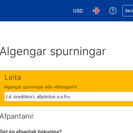
USD
Fá aðst
Skrá
Veldu gjaldmiðil. Í augnabl
Veldu þitt tungumá
Algengar spurningar
Leita
Algengar spurningar eða viðfangsefni
Afpantanir
Get ég afpantað bókunina?