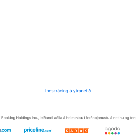
Innskráning á ytranetið
f Booking Holdings Inc., leiðandi aðila á heimsvísu í ferðaþjónustu á netinu og t