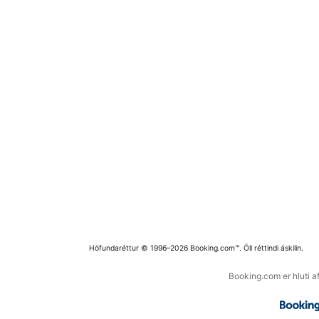
Höfundaréttur © 1996–2026 Booking.com™. Öll réttindi áskilin.
Booking.com er hluti a