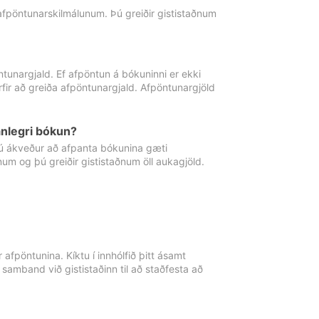
 afpöntunarskilmálunum. Þú greiðir gististaðnum
tunargjald. Ef afpöntun á bókuninni er ekki
fir að greiða afpöntunargjald. Afpöntunargjöld
nlegri bókun?
þú ákveður að afpanta bókunina gæti
ðnum og þú greiðir gististaðnum öll aukagjöld.
afpöntunina. Kíktu í innhólfið þitt ásamt
 samband við gististaðinn til að staðfesta að