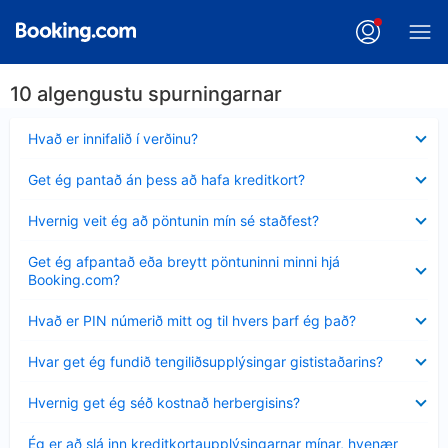
10 algengustu spurningarnar
Minna
Hvað er innifalið í verðinu?
sýnt
Minna
Get ég pantað án þess að hafa kreditkort?
sýnt
Minna
Hvernig veit ég að pöntunin mín sé staðfest?
sýnt
Minna
Get ég afpantað eða breytt pöntuninni minni hjá
sýnt
Booking.com?
Minna
Hvað er PIN númerið mitt og til hvers þarf ég það?
sýnt
Minna
Hvar get ég fundið tengiliðsupplýsingar gististaðarins?
sýnt
Minna
Hvernig get ég séð kostnað herbergisins?
sýnt
Minna
Ég er að slá inn kreditkortaupplýsingarnar mínar, hvenær