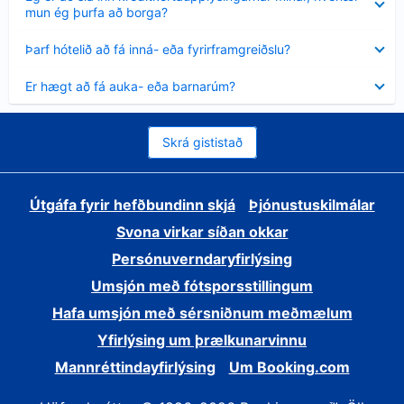
sýnt
mun ég þurfa að borga?
Minna
Þarf hótelið að fá inná- eða fyrirframgreiðslu?
sýnt
Minna
Er hægt að fá auka- eða barnarúm?
sýnt
Skrá gististað
Útgáfa fyrir hefðbundinn skjá
Þjónustuskilmálar
Svona virkar síðan okkar
Persónuverndaryfirlýsing
Umsjón með fótsporsstillingum
Hafa umsjón með sérsniðnum meðmælum
Yfirlýsing um þrælkunarvinnu
Mannréttindayfirlýsing
Um Booking.com