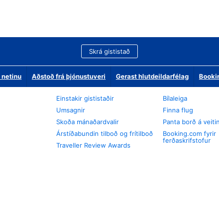
Skrá gististað
 netinu
Aðstoð frá þjónustuveri
Gerast hlutdeildarfélag
Booki
Einstakir gististaðir
Bílaleiga
Umsagnir
Finna flug
Skoða mánaðardvalir
Panta borð á veiti
Árstíðabundin tilboð og frítilboð
Booking.com fyrir
ferðaskrifstofur
Traveller Review Awards