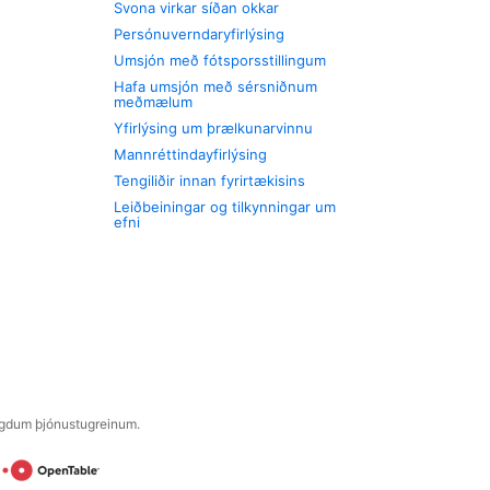
Svona virkar síðan okkar
Persónuverndaryfirlýsing
Umsjón með fótsporsstillingum
Hafa umsjón með sérsniðnum
meðmælum
Yfirlýsing um þrælkunarvinnu
Mannréttindayfirlýsing
Tengiliðir innan fyrirtækisins
Leiðbeiningar og tilkynningar um
efni
engdum þjónustugreinum.