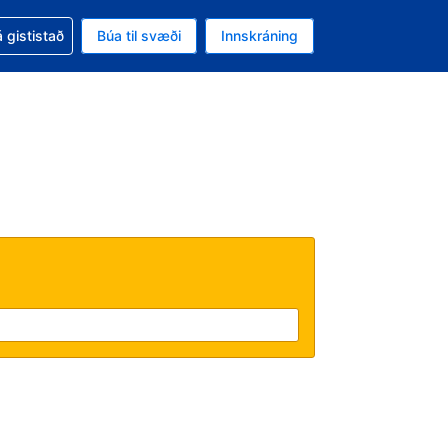
oð við bókunina
 gististað
Búa til svæði
Innskráning
likinu er gjaldmiðillinn Íslensk króna
l. Í augnablikinu er tungumál þitt Íslensku