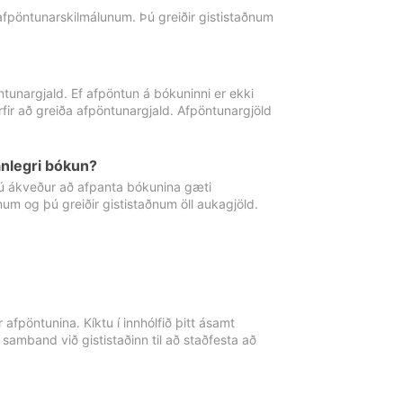
 afpöntunarskilmálunum. Þú greiðir gististaðnum
tunargjald. Ef afpöntun á bókuninni er ekki
fir að greiða afpöntunargjald. Afpöntunargjöld
nlegri bókun?
þú ákveður að afpanta bókunina gæti
ðnum og þú greiðir gististaðnum öll aukagjöld.
afpöntunina. Kíktu í innhólfið þitt ásamt
 samband við gististaðinn til að staðfesta að