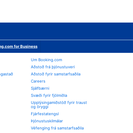
ng.com for Business
Um Booking.com
Aðstoð frá þjónustuveri
ngastað
Aðstoð fyrir samstarfsaðila
Careers
Sjálfbærni
Svæði fyrir fjölmiðla
Upplýsingamiðstöð fyrir traust
og öryggi
Fjárfestatengsl
Þjónustuskilmálar
Véfenging frá samstarfsaðila