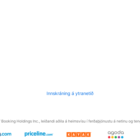
Innskráning á ytranetið
f Booking Holdings Inc., leiðandi aðila á heimsvísu í ferðaþjónustu á netinu og t