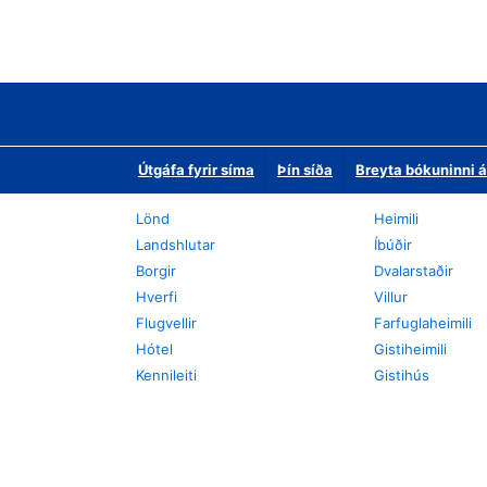
Útgáfa fyrir síma
Þín síða
Breyta bókuninni á
Lönd
Heimili
Landshlutar
Íbúðir
Borgir
Dvalarstaðir
Hverfi
Villur
Flugvellir
Farfuglaheimili
Hótel
Gistiheimili
Kennileiti
Gistihús