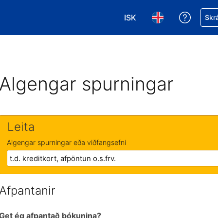
ISK
Fá aðst
Skrá
Veldu gjaldmiðil. Í augnab
Veldu þitt tungumá
Algengar spurningar
Leita
Algengar spurningar eða viðfangsefni
Afpantanir
Get ég afpantað bókunina?