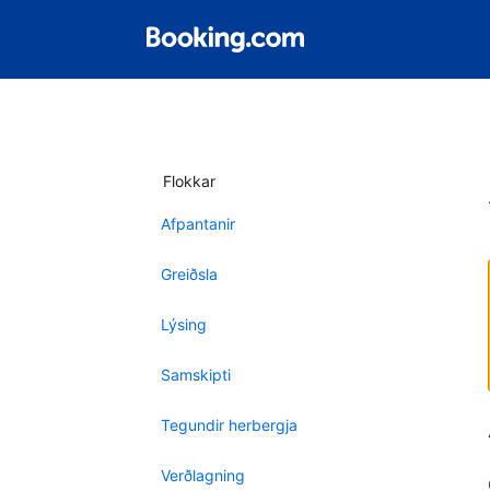
Flokkar
Afpantanir
Greiðsla
Lýsing
Samskipti
Tegundir herbergja
Verðlagning