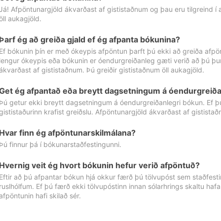
Já! Afpöntunargjöld ákvarðast af gististaðnum og þau eru tilgreind í
öll aukagjöld.
Þarf ég að greiða gjald ef ég afpanta bókunina?
Ef bókunin þín er með ókeypis afpöntun þarft þú ekki að greiða afpön
lengur ókeypis eða bókunin er óendurgreiðanleg gæti verið að þú þur
ákvarðast af gististaðnum. Þú greiðir gististaðnum öll aukagjöld.
Get ég afpantað eða breytt dagsetningum á óendurgreiða
Þú getur ekki breytt dagsetningum á óendurgreiðanlegri bókun. Ef 
gististaðurinn krafist greiðslu. Afpöntunargjöld ákvarðast af gistista
Hvar finn ég afpöntunarskilmálana?
Þú finnur þá í bókunarstaðfestingunni.
Hvernig veit ég hvort bókunin hefur verið afpöntuð?
Eftir að þú afpantar bókun hjá okkur færð þú tölvupóst sem staðfestir 
ruslhólfum. Ef þú færð ekki tölvupóstinn innan sólarhrings skaltu hafa
afpöntunin hafi skilað sér.