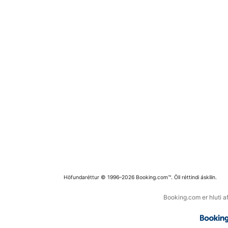
Höfundaréttur © 1996–2026 Booking.com™. Öll réttindi áskilin.
Booking.com er hluti a