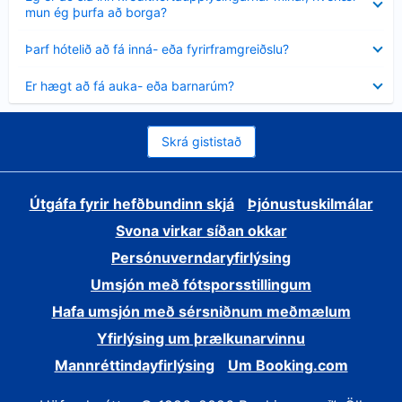
sýnt
mun ég þurfa að borga?
Minna
Þarf hótelið að fá inná- eða fyrirframgreiðslu?
sýnt
Minna
Er hægt að fá auka- eða barnarúm?
sýnt
Skrá gististað
Útgáfa fyrir hefðbundinn skjá
Þjónustuskilmálar
Svona virkar síðan okkar
Persónuverndaryfirlýsing
Umsjón með fótsporsstillingum
Hafa umsjón með sérsniðnum meðmælum
Yfirlýsing um þrælkunarvinnu
Mannréttindayfirlýsing
Um Booking.com