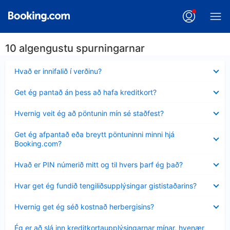
10 algengustu spurningarnar
Minna
Hvað er innifalið í verðinu?
sýnt
Minna
Get ég pantað án þess að hafa kreditkort?
sýnt
Minna
Hvernig veit ég að pöntunin mín sé staðfest?
sýnt
Minna
Get ég afpantað eða breytt pöntuninni minni hjá
sýnt
Booking.com?
Minna
Hvað er PIN númerið mitt og til hvers þarf ég það?
sýnt
Minna
Hvar get ég fundið tengiliðsupplýsingar gististaðarins?
sýnt
Minna
Hvernig get ég séð kostnað herbergisins?
sýnt
Minna
Ég er að slá inn kreditkortaupplýsingarnar mínar, hvenær