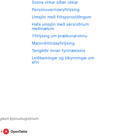
Svona virkar síðan okkar
Persónuverndaryfirlýsing
Umsjón með fótsporsstillingum
Hafa umsjón með sérsniðnum
meðmælum
Yfirlýsing um þrælkunarvinnu
Mannréttindayfirlýsing
Tengiliðir innan fyrirtækisins
Leiðbeiningar og tilkynningar um
efni
engdum þjónustugreinum.