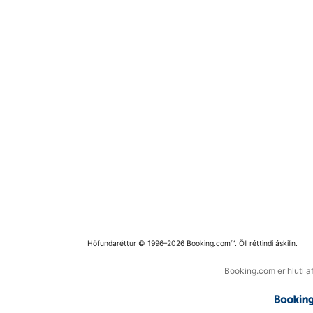
Höfundaréttur © 1996–2026 Booking.com™. Öll réttindi áskilin.
Booking.com er hluti a