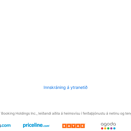
Innskráning á ytranetið
f Booking Holdings Inc., leiðandi aðila á heimsvísu í ferðaþjónustu á netinu og t