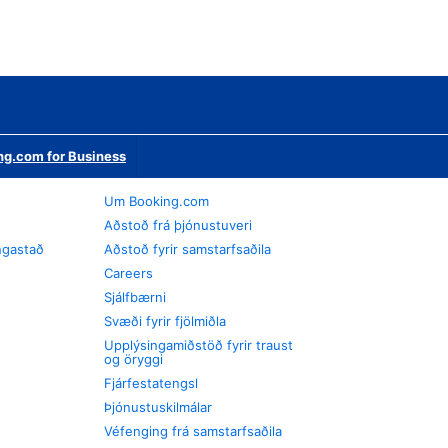
ng.com for Business
Um Booking.com
Aðstoð frá þjónustuveri
ngastað
Aðstoð fyrir samstarfsaðila
Careers
Sjálfbærni
Svæði fyrir fjölmiðla
Upplýsingamiðstöð fyrir traust
og öryggi
Fjárfestatengsl
Þjónustuskilmálar
Véfenging frá samstarfsaðila