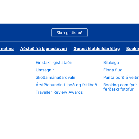
Skrá gististað
 netinu
Aðstoð frá þjónustuveri
Gerast hlutdeildarfélag
Booki
Einstakir gististaðir
Bílaleiga
Umsagnir
Finna flug
Skoða mánaðardvalir
Panta borð á veiti
Árstíðabundin tilboð og frítilboð
Booking.com fyrir
ferðaskrifstofur
Traveller Review Awards