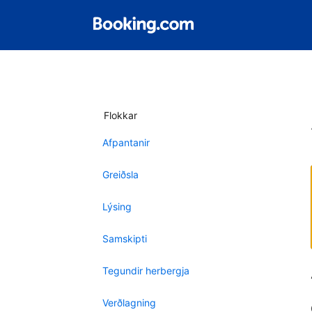
Flokkar
Afpantanir
Greiðsla
Lýsing
Samskipti
Tegundir herbergja
Verðlagning