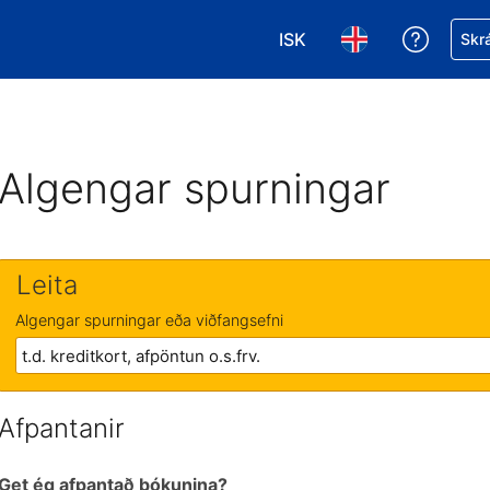
ISK
Fá aðst
Skrá
Veldu gjaldmiðil. Í augnab
Veldu þitt tungumá
Algengar spurningar
Leita
Algengar spurningar eða viðfangsefni
Afpantanir
Get ég afpantað bókunina?