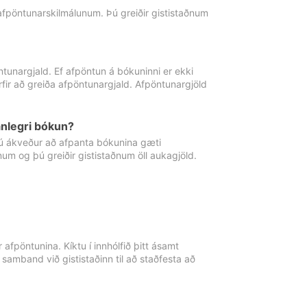
 afpöntunarskilmálunum. Þú greiðir gististaðnum
tunargjald. Ef afpöntun á bókuninni er ekki
fir að greiða afpöntunargjald. Afpöntunargjöld
nlegri bókun?
þú ákveður að afpanta bókunina gæti
ðnum og þú greiðir gististaðnum öll aukagjöld.
afpöntunina. Kíktu í innhólfið þitt ásamt
 samband við gististaðinn til að staðfesta að