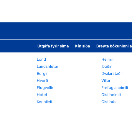
Útgáfa fyrir síma
Þín síða
Breyta bókuninni á
Lönd
Heimili
Landshlutar
Íbúðir
Borgir
Dvalarstaðir
Hverfi
Villur
Flugvellir
Farfuglaheimili
Hótel
Gistiheimili
Kennileiti
Gistihús