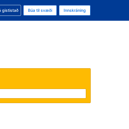
oð við bókunina
 gististað
Búa til svæði
Innskráning
likinu er gjaldmiðillinn Íslensk króna
l. Í augnablikinu er tungumál þitt Íslensku