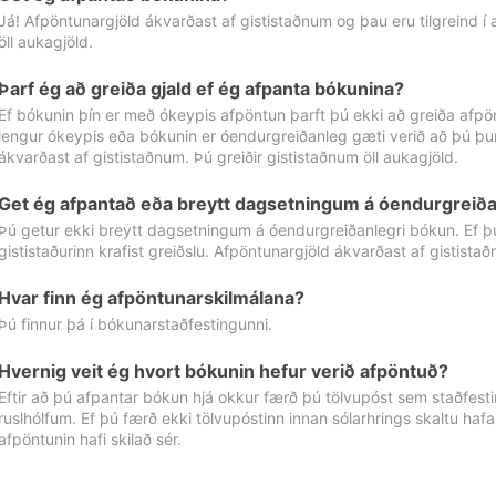
Já! Afpöntunargjöld ákvarðast af gististaðnum og þau eru tilgreind í
öll aukagjöld.
Þarf ég að greiða gjald ef ég afpanta bókunina?
Ef bókunin þín er með ókeypis afpöntun þarft þú ekki að greiða afpön
lengur ókeypis eða bókunin er óendurgreiðanleg gæti verið að þú þur
ákvarðast af gististaðnum. Þú greiðir gististaðnum öll aukagjöld.
Get ég afpantað eða breytt dagsetningum á óendurgreiða
Þú getur ekki breytt dagsetningum á óendurgreiðanlegri bókun. Ef 
gististaðurinn krafist greiðslu. Afpöntunargjöld ákvarðast af gistista
Hvar finn ég afpöntunarskilmálana?
Þú finnur þá í bókunarstaðfestingunni.
Hvernig veit ég hvort bókunin hefur verið afpöntuð?
Eftir að þú afpantar bókun hjá okkur færð þú tölvupóst sem staðfestir 
ruslhólfum. Ef þú færð ekki tölvupóstinn innan sólarhrings skaltu hafa
afpöntunin hafi skilað sér.