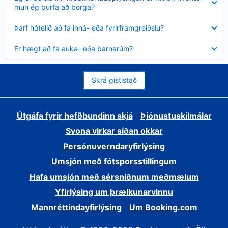
sýnt
mun ég þurfa að borga?
Minna
Þarf hótelið að fá inná- eða fyrirframgreiðslu?
sýnt
Minna
Er hægt að fá auka- eða barnarúm?
sýnt
Skrá gististað
Útgáfa fyrir hefðbundinn skjá
Þjónustuskilmálar
Svona virkar síðan okkar
Persónuverndaryfirlýsing
Umsjón með fótsporsstillingum
Hafa umsjón með sérsniðnum meðmælum
Yfirlýsing um þrælkunarvinnu
Mannréttindayfirlýsing
Um Booking.com