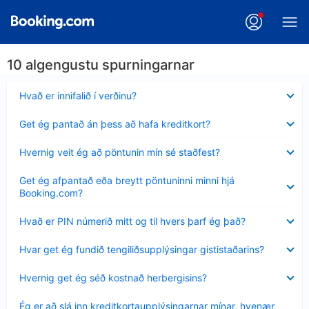
10 algengustu spurningarnar
Minna
Hvað er innifalið í verðinu?
sýnt
Minna
Get ég pantað án þess að hafa kreditkort?
sýnt
Minna
Hvernig veit ég að pöntunin mín sé staðfest?
sýnt
Minna
Get ég afpantað eða breytt pöntuninni minni hjá
sýnt
Booking.com?
Minna
Hvað er PIN númerið mitt og til hvers þarf ég það?
sýnt
Minna
Hvar get ég fundið tengiliðsupplýsingar gististaðarins?
sýnt
Minna
Hvernig get ég séð kostnað herbergisins?
sýnt
Minna
Ég er að slá inn kreditkortaupplýsingarnar mínar, hvenær