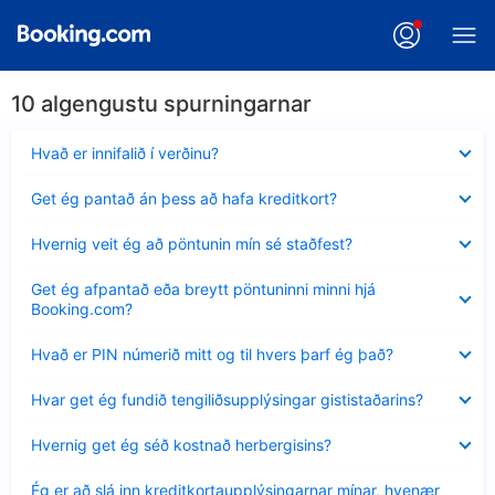
10 algengustu spurningarnar
Minna
Hvað er innifalið í verðinu?
sýnt
Minna
Get ég pantað án þess að hafa kreditkort?
sýnt
Minna
Hvernig veit ég að pöntunin mín sé staðfest?
sýnt
Minna
Get ég afpantað eða breytt pöntuninni minni hjá
sýnt
Booking.com?
Minna
Hvað er PIN númerið mitt og til hvers þarf ég það?
sýnt
Minna
Hvar get ég fundið tengiliðsupplýsingar gististaðarins?
sýnt
Minna
Hvernig get ég séð kostnað herbergisins?
sýnt
Minna
Ég er að slá inn kreditkortaupplýsingarnar mínar, hvenær