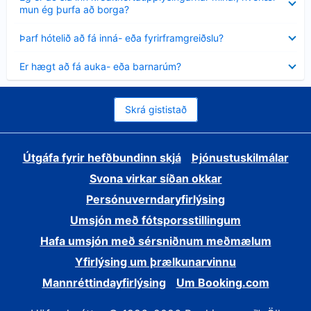
sýnt
mun ég þurfa að borga?
Minna
Þarf hótelið að fá inná- eða fyrirframgreiðslu?
sýnt
Minna
Er hægt að fá auka- eða barnarúm?
sýnt
Skrá gististað
Útgáfa fyrir hefðbundinn skjá
Þjónustuskilmálar
Svona virkar síðan okkar
Persónuverndaryfirlýsing
Umsjón með fótsporsstillingum
Hafa umsjón með sérsniðnum meðmælum
Yfirlýsing um þrælkunarvinnu
Mannréttindayfirlýsing
Um Booking.com