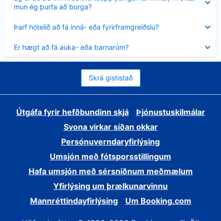
sýnt
mun ég þurfa að borga?
Minna
Þarf hótelið að fá inná- eða fyrirframgreiðslu?
sýnt
Minna
Er hægt að fá auka- eða barnarúm?
sýnt
Skrá gististað
Útgáfa fyrir hefðbundinn skjá
Þjónustuskilmálar
Svona virkar síðan okkar
Persónuverndaryfirlýsing
Umsjón með fótsporsstillingum
Hafa umsjón með sérsniðnum meðmælum
Yfirlýsing um þrælkunarvinnu
Mannréttindayfirlýsing
Um Booking.com