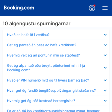
10 algengustu spurningarnar
Minna
Hvað er innifalið í verðinu?
sýnt
Minna
Get ég pantað án þess að hafa kreditkort?
sýnt
Minna
Hvernig veit ég að pöntunin mín sé staðfest?
sýnt
Minna
Get ég afpantað eða breytt pöntuninni minni hjá
sýnt
Booking.com?
Minna
Hvað er PIN númerið mitt og til hvers þarf ég það?
sýnt
Minna
Hvar get ég fundið tengiliðsupplýsingar gististaðarins?
sýnt
Minna
Hvernig get ég séð kostnað herbergisins?
sýnt
Minna
Ég er að slá inn kreditkortaupplýsingarnar mínar, hvenær