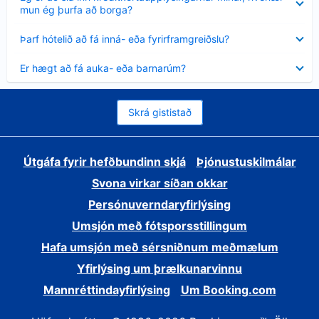
sýnt
mun ég þurfa að borga?
Minna
Þarf hótelið að fá inná- eða fyrirframgreiðslu?
sýnt
Minna
Er hægt að fá auka- eða barnarúm?
sýnt
Skrá gististað
Útgáfa fyrir hefðbundinn skjá
Þjónustuskilmálar
Svona virkar síðan okkar
Persónuverndaryfirlýsing
Umsjón með fótsporsstillingum
Hafa umsjón með sérsniðnum meðmælum
Yfirlýsing um þrælkunarvinnu
Mannréttindayfirlýsing
Um Booking.com