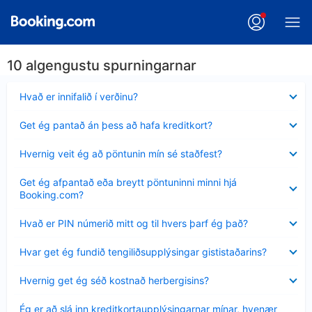
10 algengustu spurningarnar
Minna
Hvað er innifalið í verðinu?
sýnt
Minna
Get ég pantað án þess að hafa kreditkort?
sýnt
Minna
Hvernig veit ég að pöntunin mín sé staðfest?
sýnt
Minna
Get ég afpantað eða breytt pöntuninni minni hjá
sýnt
Booking.com?
Minna
Hvað er PIN númerið mitt og til hvers þarf ég það?
sýnt
Minna
Hvar get ég fundið tengiliðsupplýsingar gististaðarins?
sýnt
Minna
Hvernig get ég séð kostnað herbergisins?
sýnt
Minna
Ég er að slá inn kreditkortaupplýsingarnar mínar, hvenær