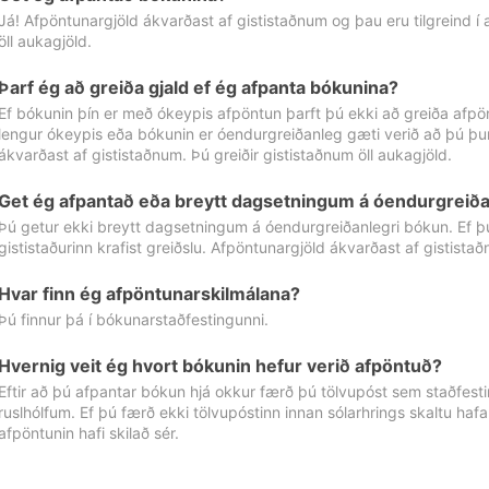
Já! Afpöntunargjöld ákvarðast af gististaðnum og þau eru tilgreind í
öll aukagjöld.
Þarf ég að greiða gjald ef ég afpanta bókunina?
Ef bókunin þín er með ókeypis afpöntun þarft þú ekki að greiða afpön
lengur ókeypis eða bókunin er óendurgreiðanleg gæti verið að þú þur
ákvarðast af gististaðnum. Þú greiðir gististaðnum öll aukagjöld.
Get ég afpantað eða breytt dagsetningum á óendurgreiða
Þú getur ekki breytt dagsetningum á óendurgreiðanlegri bókun. Ef 
gististaðurinn krafist greiðslu. Afpöntunargjöld ákvarðast af gistista
Hvar finn ég afpöntunarskilmálana?
Þú finnur þá í bókunarstaðfestingunni.
Hvernig veit ég hvort bókunin hefur verið afpöntuð?
Eftir að þú afpantar bókun hjá okkur færð þú tölvupóst sem staðfestir 
ruslhólfum. Ef þú færð ekki tölvupóstinn innan sólarhrings skaltu hafa
afpöntunin hafi skilað sér.