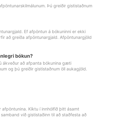
 afpöntunarskilmálunum. Þú greiðir gististaðnum
tunargjald. Ef afpöntun á bókuninni er ekki
fir að greiða afpöntunargjald. Afpöntunargjöld
nlegri bókun?
þú ákveður að afpanta bókunina gæti
ðnum og þú greiðir gististaðnum öll aukagjöld.
afpöntunina. Kíktu í innhólfið þitt ásamt
 samband við gististaðinn til að staðfesta að