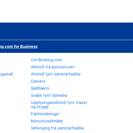
ng.com for Business
Um Booking.com
Aðstoð frá þjónustuveri
ngastað
Aðstoð fyrir samstarfsaðila
Careers
Sjálfbærni
Svæði fyrir fjölmiðla
Upplýsingamiðstöð fyrir traust
og öryggi
Fjárfestatengsl
Þjónustuskilmálar
Véfenging frá samstarfsaðila