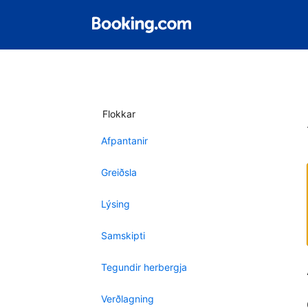
Flokkar
Afpantanir
Greiðsla
Lýsing
Samskipti
Tegundir herbergja
Verðlagning