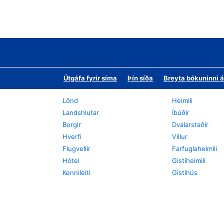
Útgáfa fyrir síma
Þín síða
Breyta bókuninni á
Lönd
Heimili
Landshlutar
Íbúðir
Borgir
Dvalarstaðir
Hverfi
Villur
Flugvellir
Farfuglaheimili
Hótel
Gistiheimili
Kennileiti
Gistihús