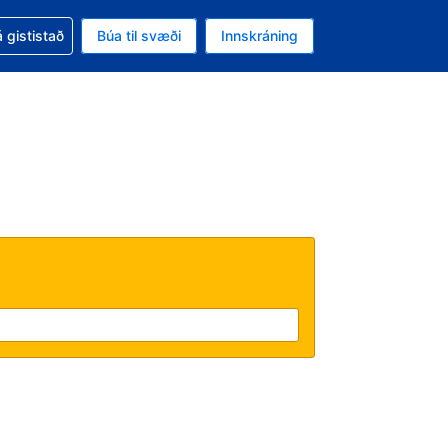
oð við bókunina
 gististað
Búa til svæði
Innskráning
ikinu er gjaldmiðillinn Bandaríkjadalur
l. Í augnablikinu er tungumál þitt Íslensku