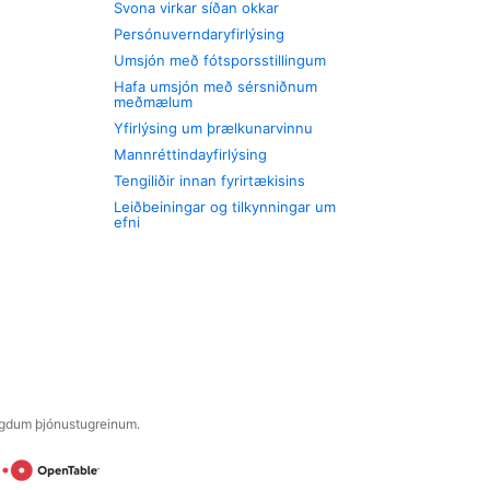
Svona virkar síðan okkar
Persónuverndaryfirlýsing
Umsjón með fótsporsstillingum
Hafa umsjón með sérsniðnum
meðmælum
Yfirlýsing um þrælkunarvinnu
Mannréttindayfirlýsing
Tengiliðir innan fyrirtækisins
Leiðbeiningar og tilkynningar um
efni
engdum þjónustugreinum.