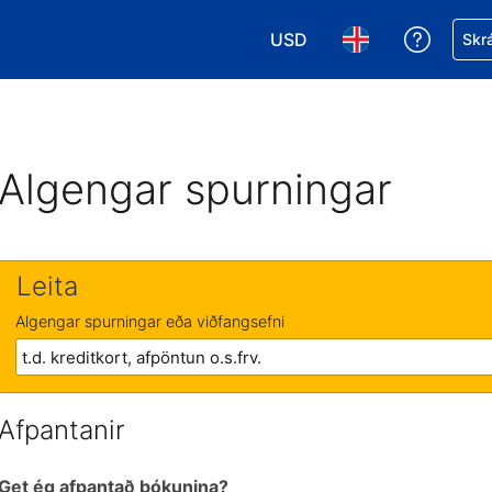
USD
Fá aðst
Skrá
Veldu gjaldmiðil. Í augnabl
Veldu þitt tungumá
Algengar spurningar
Leita
Algengar spurningar eða viðfangsefni
Afpantanir
Get ég afpantað bókunina?