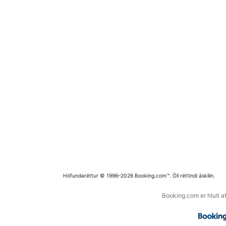
Höfundaréttur © 1996–2026 Booking.com™. Öll réttindi áskilin.
Booking.com er hluti a