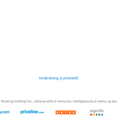
Innskráning á ytranetið
f Booking Holdings Inc., leiðandi aðila á heimsvísu í ferðaþjónustu á netinu og t