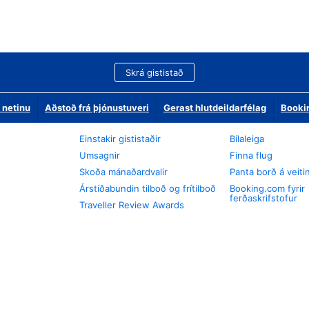
Skrá gististað
 netinu
Aðstoð frá þjónustuveri
Gerast hlutdeildarfélag
Booki
Einstakir gististaðir
Bílaleiga
Umsagnir
Finna flug
Skoða mánaðardvalir
Panta borð á veiti
Árstíðabundin tilboð og frítilboð
Booking.com fyrir
ferðaskrifstofur
Traveller Review Awards