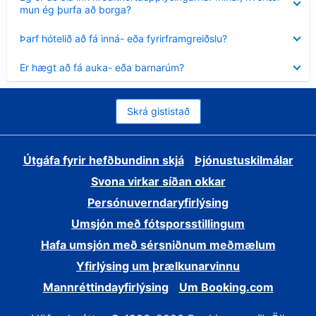
sýnt
mun ég þurfa að borga?
Minna
Þarf hótelið að fá inná- eða fyrirframgreiðslu?
sýnt
Minna
Er hægt að fá auka- eða barnarúm?
sýnt
Skrá gististað
Útgáfa fyrir hefðbundinn skjá
Þjónustuskilmálar
Svona virkar síðan okkar
Persónuverndaryfirlýsing
Umsjón með fótsporsstillingum
Hafa umsjón með sérsniðnum meðmælum
Yfirlýsing um þrælkunarvinnu
Mannréttindayfirlýsing
Um Booking.com