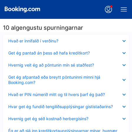
10 algengustu spurningarnar
Minna
Hvað er innifalið í verðinu?
sýnt
Minna
Get ég pantað án þess að hafa kreditkort?
sýnt
Minna
Hvernig veit ég að pöntunin mín sé staðfest?
sýnt
Minna
Get ég afpantað eða breytt pöntuninni minni hjá
sýnt
Booking.com?
Minna
Hvað er PIN númerið mitt og til hvers þarf ég það?
sýnt
Minna
Hvar get ég fundið tengiliðsupplýsingar gististaðarins?
sýnt
Minna
Hvernig get ég séð kostnað herbergisins?
sýnt
Minna
Ég er að slá inn kreditkortaupplýsingarnar mínar, hvenær