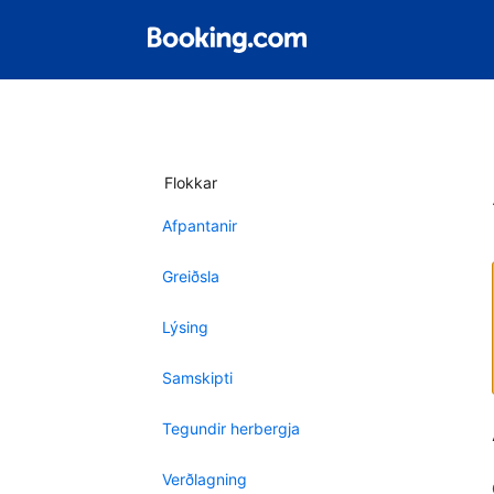
Flokkar
Afpantanir
Greiðsla
Lýsing
Samskipti
Tegundir herbergja
Verðlagning