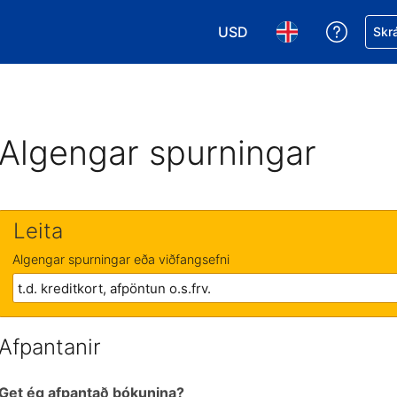
USD
Fá aðst
Skrá
Veldu gjaldmiðil. Í augnabl
Veldu þitt tungumá
Algengar spurningar
Leita
Algengar spurningar eða viðfangsefni
Afpantanir
Get ég afpantað bókunina?