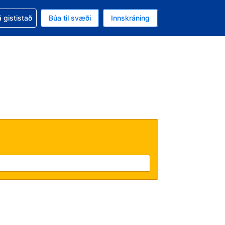
oð við bókunina
 gististað
Búa til svæði
Innskráning
ikinu er gjaldmiðillinn Bandaríkjadalur
l. Í augnablikinu er tungumál þitt Íslensku