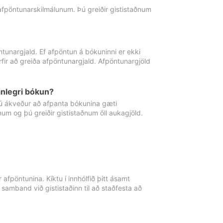
 afpöntunarskilmálunum. Þú greiðir gististaðnum
tunargjald. Ef afpöntun á bókuninni er ekki
fir að greiða afpöntunargjald. Afpöntunargjöld
nlegri bókun?
þú ákveður að afpanta bókunina gæti
ðnum og þú greiðir gististaðnum öll aukagjöld.
afpöntunina. Kíktu í innhólfið þitt ásamt
 samband við gististaðinn til að staðfesta að