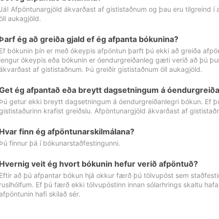
Já! Afpöntunargjöld ákvarðast af gististaðnum og þau eru tilgreind í
öll aukagjöld.
Þarf ég að greiða gjald ef ég afpanta bókunina?
Ef bókunin þín er með ókeypis afpöntun þarft þú ekki að greiða afpön
lengur ókeypis eða bókunin er óendurgreiðanleg gæti verið að þú þur
ákvarðast af gististaðnum. Þú greiðir gististaðnum öll aukagjöld.
Get ég afpantað eða breytt dagsetningum á óendurgreiða
Þú getur ekki breytt dagsetningum á óendurgreiðanlegri bókun. Ef 
gististaðurinn krafist greiðslu. Afpöntunargjöld ákvarðast af gistista
Hvar finn ég afpöntunarskilmálana?
Þú finnur þá í bókunarstaðfestingunni.
Hvernig veit ég hvort bókunin hefur verið afpöntuð?
Eftir að þú afpantar bókun hjá okkur færð þú tölvupóst sem staðfestir 
ruslhólfum. Ef þú færð ekki tölvupóstinn innan sólarhrings skaltu hafa
afpöntunin hafi skilað sér.