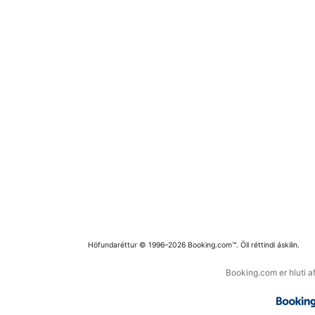
Höfundaréttur © 1996–2026 Booking.com™. Öll réttindi áskilin.
Booking.com er hluti a