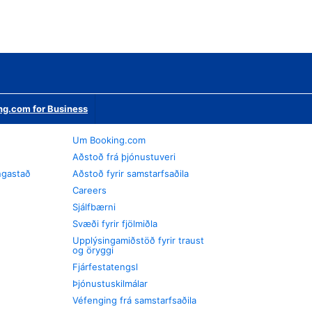
ng.com for Business
Um Booking.com
Aðstoð frá þjónustuveri
ngastað
Aðstoð fyrir samstarfsaðila
Careers
Sjálfbærni
Svæði fyrir fjölmiðla
Upplýsingamiðstöð fyrir traust
og öryggi
Fjárfestatengsl
Þjónustuskilmálar
Véfenging frá samstarfsaðila