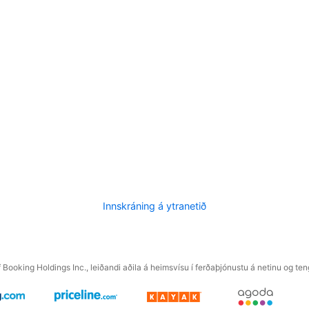
Innskráning á ytranetið
f Booking Holdings Inc., leiðandi aðila á heimsvísu í ferðaþjónustu á netinu og t