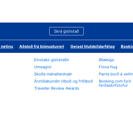
Skrá gististað
 netinu
Aðstoð frá þjónustuveri
Gerast hlutdeildarfélag
Booki
Einstakir gististaðir
Bílaleiga
Umsagnir
Finna flug
Skoða mánaðardvalir
Panta borð á veiti
Árstíðabundin tilboð og frítilboð
Booking.com fyrir
ferðaskrifstofur
Traveller Review Awards