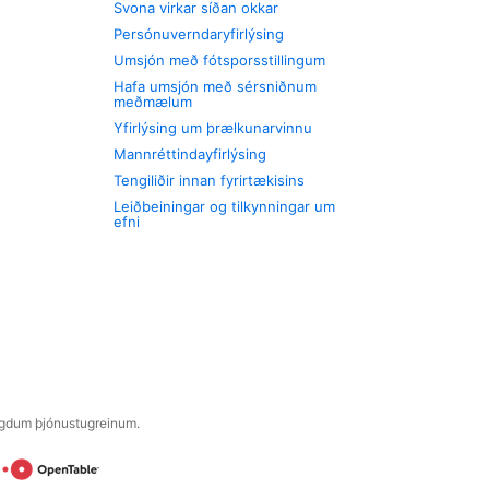
Svona virkar síðan okkar
Persónuverndaryfirlýsing
Umsjón með fótsporsstillingum
Hafa umsjón með sérsniðnum
meðmælum
Yfirlýsing um þrælkunarvinnu
Mannréttindayfirlýsing
Tengiliðir innan fyrirtækisins
Leiðbeiningar og tilkynningar um
efni
engdum þjónustugreinum.