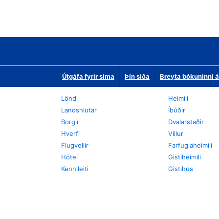
Útgáfa fyrir síma
Þín síða
Breyta bókuninni á
Lönd
Heimili
Landshlutar
Íbúðir
Borgir
Dvalarstaðir
Hverfi
Villur
Flugvellir
Farfuglaheimili
Hótel
Gistiheimili
Kennileiti
Gistihús