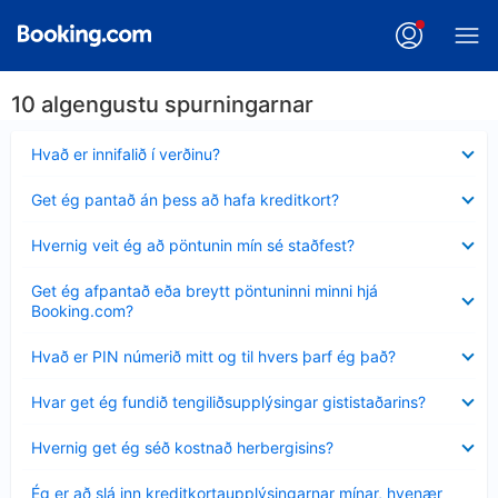
10 algengustu spurningarnar
Minna
Hvað er innifalið í verðinu?
sýnt
Minna
Get ég pantað án þess að hafa kreditkort?
sýnt
Minna
Hvernig veit ég að pöntunin mín sé staðfest?
sýnt
Minna
Get ég afpantað eða breytt pöntuninni minni hjá
sýnt
Booking.com?
Minna
Hvað er PIN númerið mitt og til hvers þarf ég það?
sýnt
Minna
Hvar get ég fundið tengiliðsupplýsingar gististaðarins?
sýnt
Minna
Hvernig get ég séð kostnað herbergisins?
sýnt
Minna
Ég er að slá inn kreditkortaupplýsingarnar mínar, hvenær