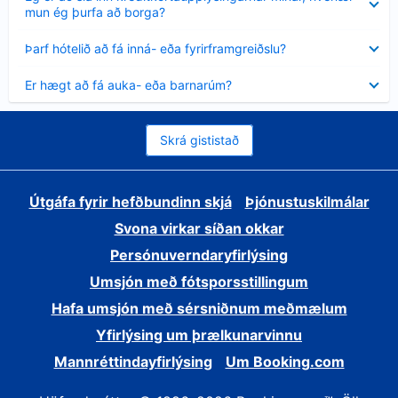
sýnt
mun ég þurfa að borga?
Minna
Þarf hótelið að fá inná- eða fyrirframgreiðslu?
sýnt
Minna
Er hægt að fá auka- eða barnarúm?
sýnt
Skrá gististað
Útgáfa fyrir hefðbundinn skjá
Þjónustuskilmálar
Svona virkar síðan okkar
Persónuverndaryfirlýsing
Umsjón með fótsporsstillingum
Hafa umsjón með sérsniðnum meðmælum
Yfirlýsing um þrælkunarvinnu
Mannréttindayfirlýsing
Um Booking.com