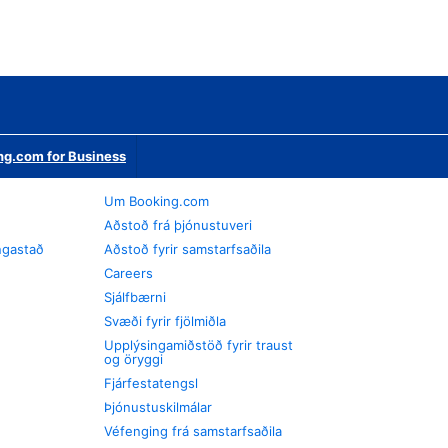
ng.com for Business
Um Booking.com
Aðstoð frá þjónustuveri
ngastað
Aðstoð fyrir samstarfsaðila
Careers
Sjálfbærni
Svæði fyrir fjölmiðla
Upplýsingamiðstöð fyrir traust
og öryggi
Fjárfestatengsl
Þjónustuskilmálar
Véfenging frá samstarfsaðila