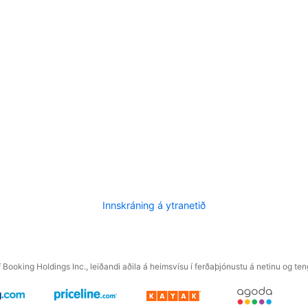
Innskráning á ytranetið
f Booking Holdings Inc., leiðandi aðila á heimsvísu í ferðaþjónustu á netinu og t