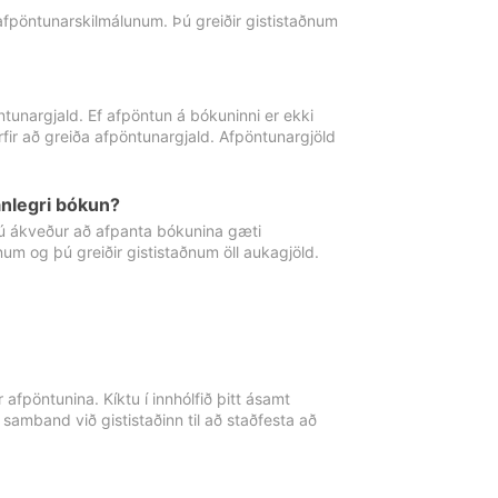
 afpöntunarskilmálunum. Þú greiðir gististaðnum
tunargjald. Ef afpöntun á bókuninni er ekki
fir að greiða afpöntunargjald. Afpöntunargjöld
nlegri bókun?
þú ákveður að afpanta bókunina gæti
ðnum og þú greiðir gististaðnum öll aukagjöld.
afpöntunina. Kíktu í innhólfið þitt ásamt
 samband við gististaðinn til að staðfesta að