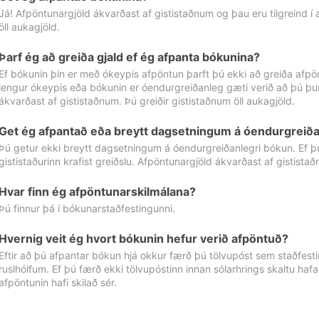
Já! Afpöntunargjöld ákvarðast af gististaðnum og þau eru tilgreind í
öll aukagjöld.
Þarf ég að greiða gjald ef ég afpanta bókunina?
Ef bókunin þín er með ókeypis afpöntun þarft þú ekki að greiða afpön
lengur ókeypis eða bókunin er óendurgreiðanleg gæti verið að þú þur
ákvarðast af gististaðnum. Þú greiðir gististaðnum öll aukagjöld.
Get ég afpantað eða breytt dagsetningum á óendurgreiða
Þú getur ekki breytt dagsetningum á óendurgreiðanlegri bókun. Ef 
gististaðurinn krafist greiðslu. Afpöntunargjöld ákvarðast af gistista
Hvar finn ég afpöntunarskilmálana?
Þú finnur þá í bókunarstaðfestingunni.
Hvernig veit ég hvort bókunin hefur verið afpöntuð?
Eftir að þú afpantar bókun hjá okkur færð þú tölvupóst sem staðfestir 
ruslhólfum. Ef þú færð ekki tölvupóstinn innan sólarhrings skaltu hafa
afpöntunin hafi skilað sér.