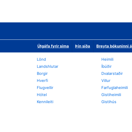
Útgáfa fyrir síma
Þín síða
Breyta bókuninni á
Lönd
Heimili
Landshlutar
Íbúðir
Borgir
Dvalarstaðir
Hverfi
Villur
Flugvellir
Farfuglaheimili
Hótel
Gistiheimili
Kennileiti
Gistihús