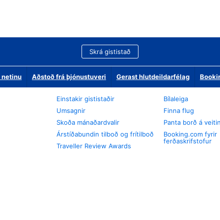
Skrá gististað
 netinu
Aðstoð frá þjónustuveri
Gerast hlutdeildarfélag
Booki
Einstakir gististaðir
Bílaleiga
Umsagnir
Finna flug
Skoða mánaðardvalir
Panta borð á veiti
Árstíðabundin tilboð og frítilboð
Booking.com fyrir
ferðaskrifstofur
Traveller Review Awards