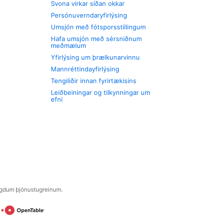
Svona virkar síðan okkar
Persónuverndaryfirlýsing
Umsjón með fótsporsstillingum
Hafa umsjón með sérsniðnum
meðmælum
Yfirlýsing um þrælkunarvinnu
Mannréttindayfirlýsing
Tengiliðir innan fyrirtækisins
Leiðbeiningar og tilkynningar um
efni
engdum þjónustugreinum.