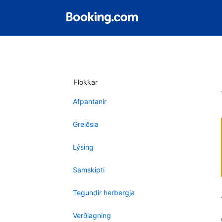
Flokkar
Afpantanir
Greiðsla
Lýsing
Samskipti
Tegundir herbergja
Verðlagning