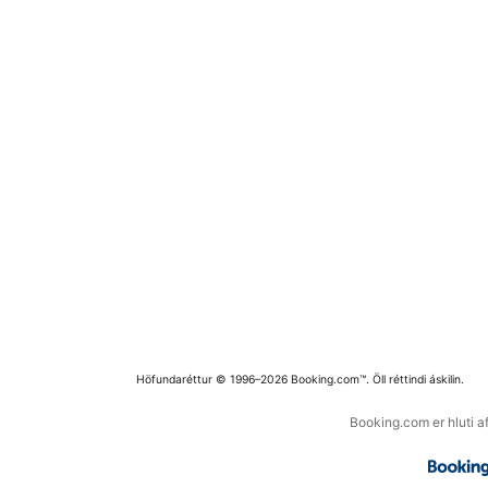
Höfundaréttur © 1996–2026 Booking.com™. Öll réttindi áskilin.
Booking.com er hluti a