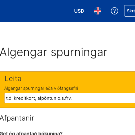
USD
Fá aðst
Skrá
Veldu gjaldmiðil. Í augnabl
Veldu þitt tungumá
Algengar spurningar
Leita
Algengar spurningar eða viðfangsefni
Afpantanir
Get ég afpantað bókunina?