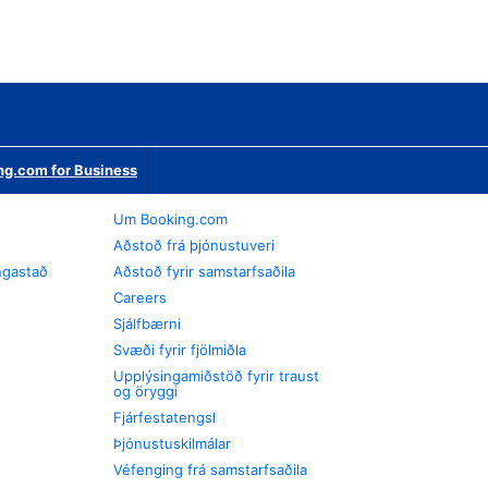
ng.com for Business
Um Booking.com
Aðstoð frá þjónustuveri
ngastað
Aðstoð fyrir samstarfsaðila
Careers
Sjálfbærni
Svæði fyrir fjölmiðla
Upplýsingamiðstöð fyrir traust
og öryggi
Fjárfestatengsl
Þjónustuskilmálar
Véfenging frá samstarfsaðila