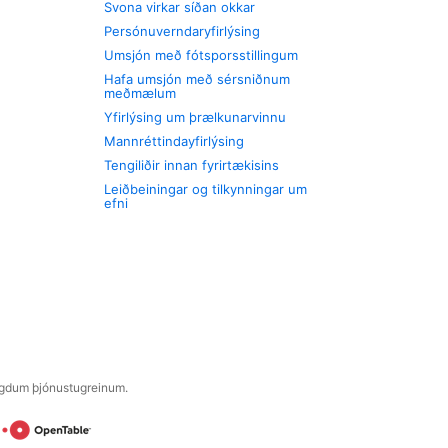
Svona virkar síðan okkar
Persónuverndaryfirlýsing
Umsjón með fótsporsstillingum
Hafa umsjón með sérsniðnum
meðmælum
Yfirlýsing um þrælkunarvinnu
Mannréttindayfirlýsing
Tengiliðir innan fyrirtækisins
Leiðbeiningar og tilkynningar um
efni
engdum þjónustugreinum.