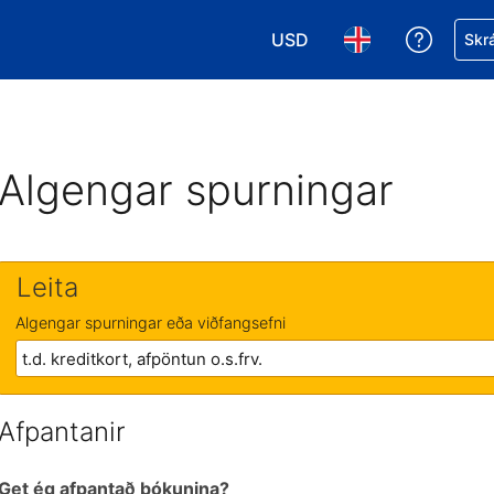
USD
Fá aðst
Skrá
Veldu gjaldmiðil. Í augnabl
Veldu þitt tungumá
Algengar spurningar
Leita
Algengar spurningar eða viðfangsefni
Afpantanir
Get ég afpantað bókunina?