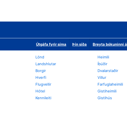
Útgáfa fyrir síma
Þín síða
Breyta bókuninni á
Lönd
Heimili
Landshlutar
Íbúðir
Borgir
Dvalarstaðir
Hverfi
Villur
Flugvellir
Farfuglaheimili
Hótel
Gistiheimili
Kennileiti
Gistihús