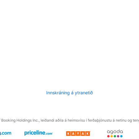
Innskráning á ytranetið
f Booking Holdings Inc., leiðandi aðila á heimsvísu í ferðaþjónustu á netinu og t