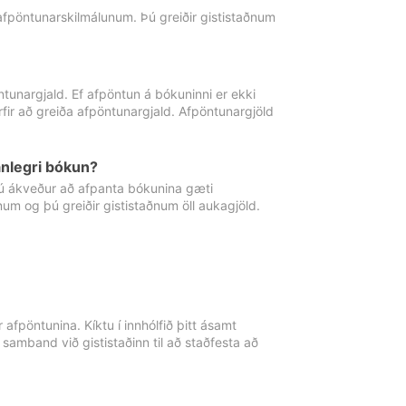
 afpöntunarskilmálunum. Þú greiðir gististaðnum
tunargjald. Ef afpöntun á bókuninni er ekki
fir að greiða afpöntunargjald. Afpöntunargjöld
nlegri bókun?
þú ákveður að afpanta bókunina gæti
ðnum og þú greiðir gististaðnum öll aukagjöld.
afpöntunina. Kíktu í innhólfið þitt ásamt
 samband við gististaðinn til að staðfesta að