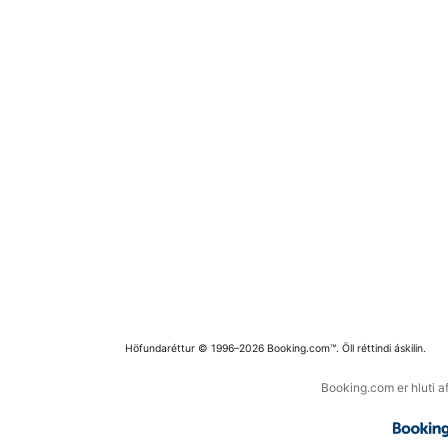
Höfundaréttur © 1996–2026 Booking.com™. Öll réttindi áskilin.
Booking.com er hluti a