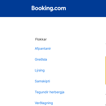
Flokkar
Afpantanir
Greiðsla
Lýsing
Samskipti
Tegundir herbergja
Verðlagning