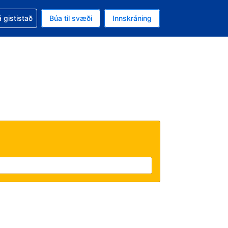
oð við bókunina
 gististað
Búa til svæði
Innskráning
ikinu er gjaldmiðillinn Bandaríkjadalur
l. Í augnablikinu er tungumál þitt Íslensku