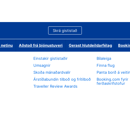
Skrá gististað
 netinu
Aðstoð frá þjónustuveri
Gerast hlutdeildarfélag
Booki
Einstakir gististaðir
Bílaleiga
Umsagnir
Finna flug
Skoða mánaðardvalir
Panta borð á veiti
Árstíðabundin tilboð og frítilboð
Booking.com fyrir
ferðaskrifstofur
Traveller Review Awards