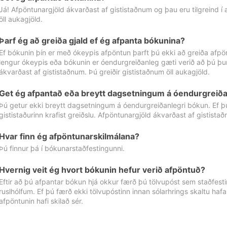
Já! Afpöntunargjöld ákvarðast af gististaðnum og þau eru tilgreind í
öll aukagjöld.
Þarf ég að greiða gjald ef ég afpanta bókunina?
Ef bókunin þín er með ókeypis afpöntun þarft þú ekki að greiða afpön
lengur ókeypis eða bókunin er óendurgreiðanleg gæti verið að þú þur
ákvarðast af gististaðnum. Þú greiðir gististaðnum öll aukagjöld.
Get ég afpantað eða breytt dagsetningum á óendurgreiða
Þú getur ekki breytt dagsetningum á óendurgreiðanlegri bókun. Ef 
gististaðurinn krafist greiðslu. Afpöntunargjöld ákvarðast af gistista
Hvar finn ég afpöntunarskilmálana?
Þú finnur þá í bókunarstaðfestingunni.
Hvernig veit ég hvort bókunin hefur verið afpöntuð?
Eftir að þú afpantar bókun hjá okkur færð þú tölvupóst sem staðfestir 
ruslhólfum. Ef þú færð ekki tölvupóstinn innan sólarhrings skaltu hafa
afpöntunin hafi skilað sér.