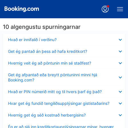
10 algengustu spurningarnar
Minna
Hvað er innifalið í verðinu?
sýnt
Minna
Get ég pantað án þess að hafa kreditkort?
sýnt
Minna
Hvernig veit ég að pöntunin mín sé staðfest?
sýnt
Minna
Get ég afpantað eða breytt pöntuninni minni hjá
sýnt
Booking.com?
Minna
Hvað er PIN númerið mitt og til hvers þarf ég það?
sýnt
Minna
Hvar get ég fundið tengiliðsupplýsingar gististaðarins?
sýnt
Minna
Hvernig get ég séð kostnað herbergisins?
sýnt
Minna
Ég er að slá inn kreditkortaupplýsingarnar mínar, hvenær