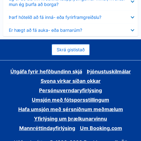
sýnt
mun ég þurfa að borga?
Minna
Þarf hótelið að fá inná- eða fyrirframgreiðslu?
sýnt
Minna
Er hægt að fá auka- eða barnarúm?
sýnt
Skrá gististað
Útgáfa fyrir hefðbundinn skjá
Þjónustuskilmálar
Svona virkar síðan okkar
Persónuverndaryfirlýsing
Umsjón með fótsporsstillingum
Hafa umsjón með sérsniðnum meðmælum
Yfirlýsing um þrælkunarvinnu
Mannréttindayfirlýsing
Um Booking.com