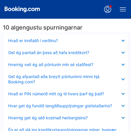
10 algengustu spurningarnar
Minna
Hvað er innifalið í verðinu?
sýnt
Minna
Get ég pantað án þess að hafa kreditkort?
sýnt
Minna
Hvernig veit ég að pöntunin mín sé staðfest?
sýnt
Minna
Get ég afpantað eða breytt pöntuninni minni hjá
sýnt
Booking.com?
Minna
Hvað er PIN númerið mitt og til hvers þarf ég það?
sýnt
Minna
Hvar get ég fundið tengiliðsupplýsingar gististaðarins?
sýnt
Minna
Hvernig get ég séð kostnað herbergisins?
sýnt
Minna
Ég er að slá inn kreditkortaupplýsingarnar mínar, hvenær