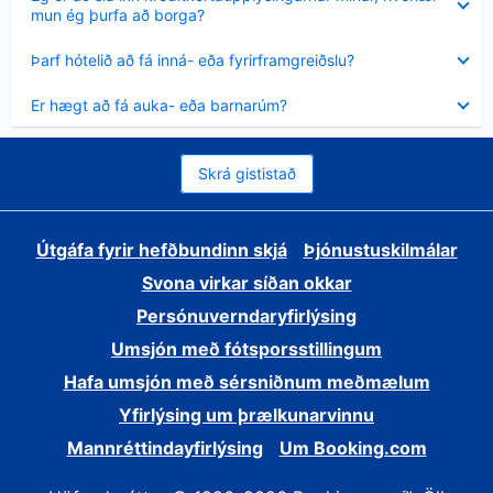
sýnt
mun ég þurfa að borga?
Minna
Þarf hótelið að fá inná- eða fyrirframgreiðslu?
sýnt
Minna
Er hægt að fá auka- eða barnarúm?
sýnt
Skrá gististað
Útgáfa fyrir hefðbundinn skjá
Þjónustuskilmálar
Svona virkar síðan okkar
Persónuverndaryfirlýsing
Umsjón með fótsporsstillingum
Hafa umsjón með sérsniðnum meðmælum
Yfirlýsing um þrælkunarvinnu
Mannréttindayfirlýsing
Um Booking.com