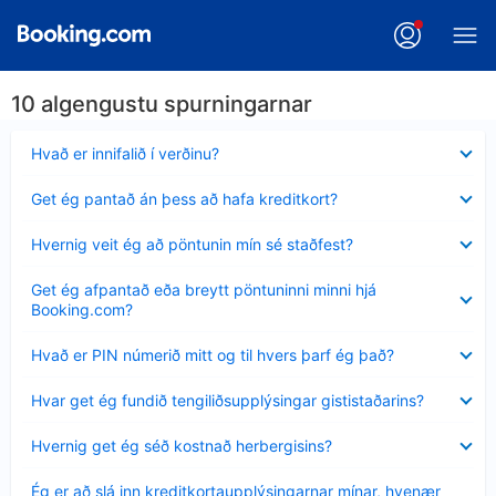
10 algengustu spurningarnar
Minna
Hvað er innifalið í verðinu?
sýnt
Minna
Get ég pantað án þess að hafa kreditkort?
sýnt
Minna
Hvernig veit ég að pöntunin mín sé staðfest?
sýnt
Minna
Get ég afpantað eða breytt pöntuninni minni hjá
sýnt
Booking.com?
Minna
Hvað er PIN númerið mitt og til hvers þarf ég það?
sýnt
Minna
Hvar get ég fundið tengiliðsupplýsingar gististaðarins?
sýnt
Minna
Hvernig get ég séð kostnað herbergisins?
sýnt
Minna
Ég er að slá inn kreditkortaupplýsingarnar mínar, hvenær