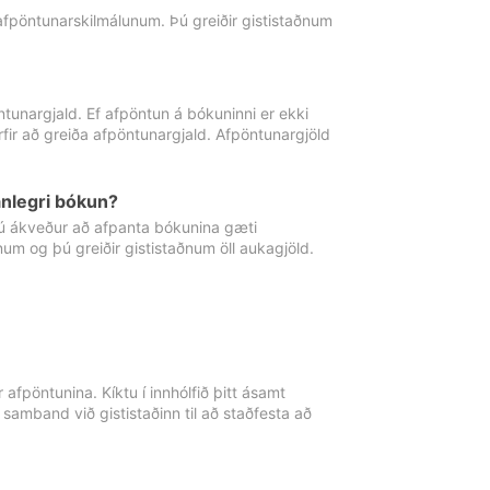
 afpöntunarskilmálunum. Þú greiðir gististaðnum
tunargjald. Ef afpöntun á bókuninni er ekki
fir að greiða afpöntunargjald. Afpöntunargjöld
nlegri bókun?
þú ákveður að afpanta bókunina gæti
ðnum og þú greiðir gististaðnum öll aukagjöld.
afpöntunina. Kíktu í innhólfið þitt ásamt
 samband við gististaðinn til að staðfesta að