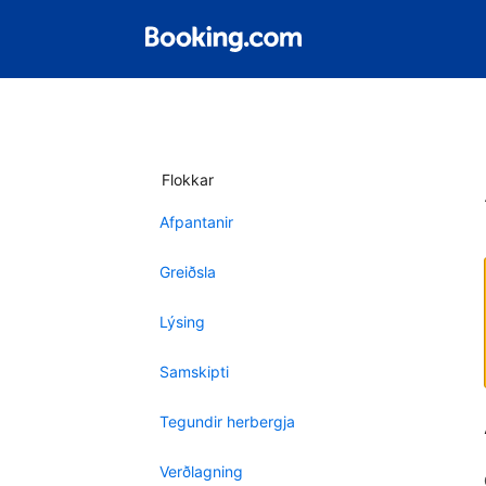
Flokkar
Afpantanir
Greiðsla
Lýsing
Samskipti
Tegundir herbergja
Verðlagning