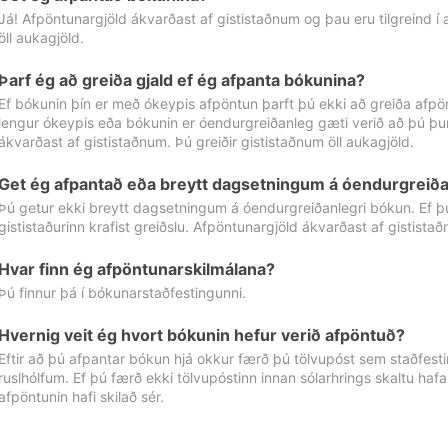
Já! Afpöntunargjöld ákvarðast af gististaðnum og þau eru tilgreind í
öll aukagjöld.
Þarf ég að greiða gjald ef ég afpanta bókunina?
Ef bókunin þín er með ókeypis afpöntun þarft þú ekki að greiða afpön
lengur ókeypis eða bókunin er óendurgreiðanleg gæti verið að þú þur
ákvarðast af gististaðnum. Þú greiðir gististaðnum öll aukagjöld.
Get ég afpantað eða breytt dagsetningum á óendurgreiða
Þú getur ekki breytt dagsetningum á óendurgreiðanlegri bókun. Ef 
gististaðurinn krafist greiðslu. Afpöntunargjöld ákvarðast af gistista
Hvar finn ég afpöntunarskilmálana?
Þú finnur þá í bókunarstaðfestingunni.
Hvernig veit ég hvort bókunin hefur verið afpöntuð?
Eftir að þú afpantar bókun hjá okkur færð þú tölvupóst sem staðfestir 
ruslhólfum. Ef þú færð ekki tölvupóstinn innan sólarhrings skaltu hafa
afpöntunin hafi skilað sér.