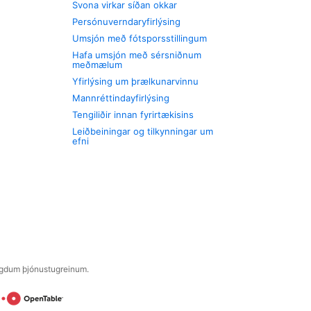
Svona virkar síðan okkar
Persónuverndaryfirlýsing
Umsjón með fótsporsstillingum
Hafa umsjón með sérsniðnum
meðmælum
Yfirlýsing um þrælkunarvinnu
Mannréttindayfirlýsing
Tengiliðir innan fyrirtækisins
Leiðbeiningar og tilkynningar um
efni
engdum þjónustugreinum.