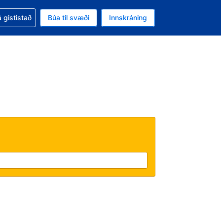
oð við bókunina
 gististað
Búa til svæði
Innskráning
ikinu er gjaldmiðillinn Bandaríkjadalur
l. Í augnablikinu er tungumál þitt Íslensku