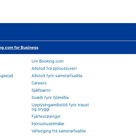
ng.com for Business
Um Booking.com
Aðstoð frá þjónustuveri
ngastað
Aðstoð fyrir samstarfsaðila
Careers
Sjálfbærni
Svæði fyrir fjölmiðla
Upplýsingamiðstöð fyrir traust
og öryggi
Fjárfestatengsl
Þjónustuskilmálar
Véfenging frá samstarfsaðila