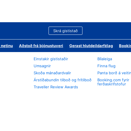
Skrá gististað
 netinu
Aðstoð frá þjónustuveri
Gerast hlutdeildarfélag
Booki
Einstakir gististaðir
Bílaleiga
Umsagnir
Finna flug
Skoða mánaðardvalir
Panta borð á veiti
Árstíðabundin tilboð og frítilboð
Booking.com fyrir
ferðaskrifstofur
Traveller Review Awards