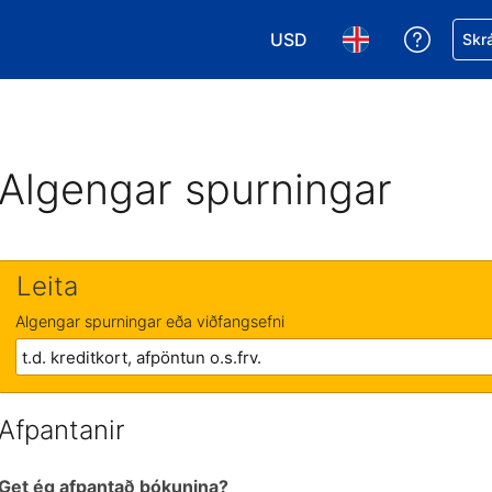
USD
Fá aðst
Skrá
Veldu gjaldmiðil. Í augnabl
Veldu þitt tungumá
Algengar spurningar
Leita
Algengar spurningar eða viðfangsefni
Afpantanir
Get ég afpantað bókunina?