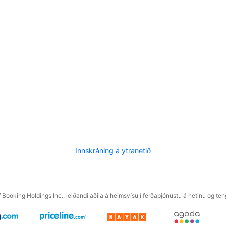
Innskráning á ytranetið
f Booking Holdings Inc., leiðandi aðila á heimsvísu í ferðaþjónustu á netinu og t