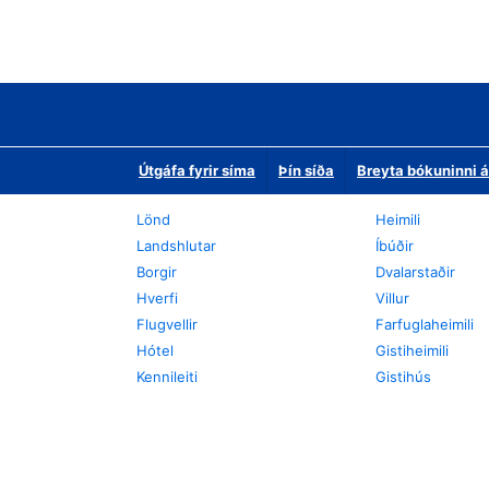
Útgáfa fyrir síma
Þín síða
Breyta bókuninni á
Lönd
Heimili
Landshlutar
Íbúðir
Borgir
Dvalarstaðir
Hverfi
Villur
Flugvellir
Farfuglaheimili
Hótel
Gistiheimili
Kennileiti
Gistihús