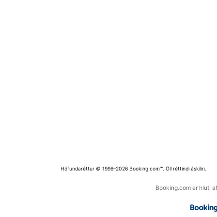
Höfundaréttur © 1996–2026 Booking.com™. Öll réttindi áskilin.
Booking.com er hluti a