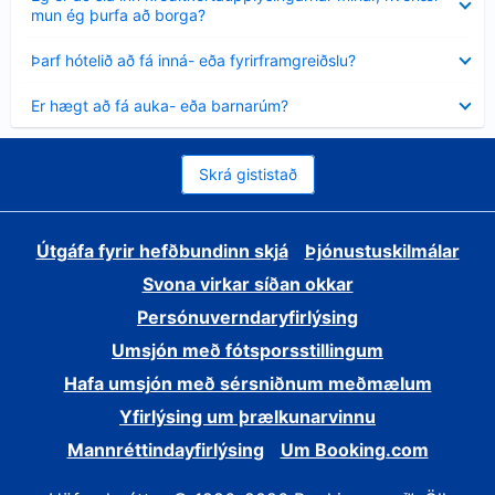
sýnt
mun ég þurfa að borga?
Minna
Þarf hótelið að fá inná- eða fyrirframgreiðslu?
sýnt
Minna
Er hægt að fá auka- eða barnarúm?
sýnt
Skrá gististað
Útgáfa fyrir hefðbundinn skjá
Þjónustuskilmálar
Svona virkar síðan okkar
Persónuverndaryfirlýsing
Umsjón með fótsporsstillingum
Hafa umsjón með sérsniðnum meðmælum
Yfirlýsing um þrælkunarvinnu
Mannréttindayfirlýsing
Um Booking.com