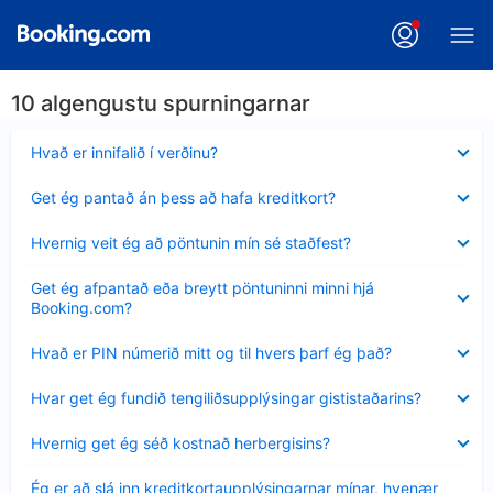
10 algengustu spurningarnar
Minna
Hvað er innifalið í verðinu?
sýnt
Minna
Get ég pantað án þess að hafa kreditkort?
sýnt
Minna
Hvernig veit ég að pöntunin mín sé staðfest?
sýnt
Minna
Get ég afpantað eða breytt pöntuninni minni hjá
sýnt
Booking.com?
Minna
Hvað er PIN númerið mitt og til hvers þarf ég það?
sýnt
Minna
Hvar get ég fundið tengiliðsupplýsingar gististaðarins?
sýnt
Minna
Hvernig get ég séð kostnað herbergisins?
sýnt
Minna
Ég er að slá inn kreditkortaupplýsingarnar mínar, hvenær