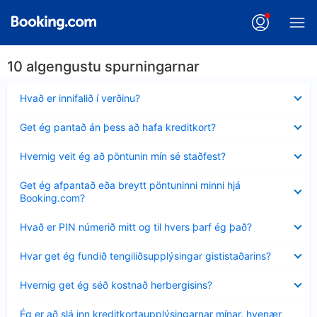
10 algengustu spurningarnar
Minna
Hvað er innifalið í verðinu?
sýnt
Minna
Get ég pantað án þess að hafa kreditkort?
sýnt
Minna
Hvernig veit ég að pöntunin mín sé staðfest?
sýnt
Minna
Get ég afpantað eða breytt pöntuninni minni hjá
sýnt
Booking.com?
Minna
Hvað er PIN númerið mitt og til hvers þarf ég það?
sýnt
Minna
Hvar get ég fundið tengiliðsupplýsingar gististaðarins?
sýnt
Minna
Hvernig get ég séð kostnað herbergisins?
sýnt
Minna
Ég er að slá inn kreditkortaupplýsingarnar mínar, hvenær