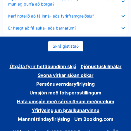
sýnt
mun ég þurfa að borga?
Minna
Þarf hótelið að fá inná- eða fyrirframgreiðslu?
sýnt
Minna
Er hægt að fá auka- eða barnarúm?
sýnt
Skrá gististað
Útgáfa fyrir hefðbundinn skjá
Þjónustuskilmálar
Svona virkar síðan okkar
Persónuverndaryfirlýsing
Umsjón með fótsporsstillingum
Hafa umsjón með sérsniðnum meðmælum
Yfirlýsing um þrælkunarvinnu
Mannréttindayfirlýsing
Um Booking.com