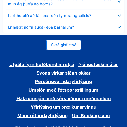
sýnt
mun ég þurfa að borga?
Minna
Þarf hótelið að fá inná- eða fyrirframgreiðslu?
sýnt
Minna
Er hægt að fá auka- eða barnarúm?
sýnt
Skrá gististað
Útgáfa fyrir hefðbundinn skjá
Þjónustuskilmálar
Svona virkar síðan okkar
Persónuverndaryfirlýsing
Umsjón með fótsporsstillingum
Hafa umsjón með sérsniðnum meðmælum
Yfirlýsing um þrælkunarvinnu
Mannréttindayfirlýsing
Um Booking.com