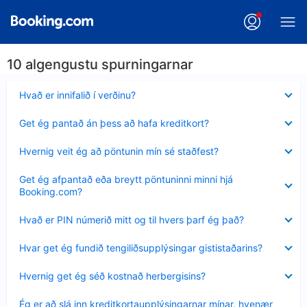
10 algengustu spurningarnar
Minna
Hvað er innifalið í verðinu?
sýnt
Minna
Get ég pantað án þess að hafa kreditkort?
sýnt
Minna
Hvernig veit ég að pöntunin mín sé staðfest?
sýnt
Minna
Get ég afpantað eða breytt pöntuninni minni hjá
sýnt
Booking.com?
Minna
Hvað er PIN númerið mitt og til hvers þarf ég það?
sýnt
Minna
Hvar get ég fundið tengiliðsupplýsingar gististaðarins?
sýnt
Minna
Hvernig get ég séð kostnað herbergisins?
sýnt
Minna
Ég er að slá inn kreditkortaupplýsingarnar mínar, hvenær