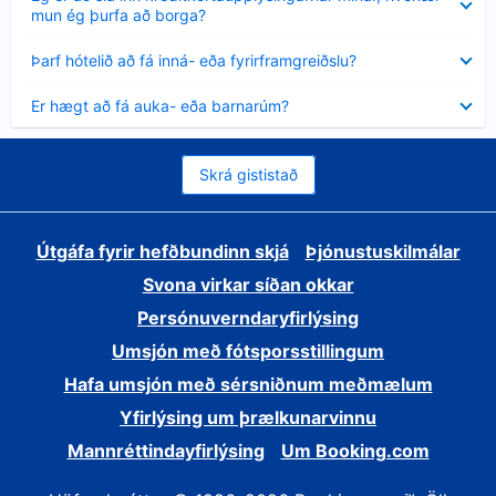
sýnt
mun ég þurfa að borga?
Minna
Þarf hótelið að fá inná- eða fyrirframgreiðslu?
sýnt
Minna
Er hægt að fá auka- eða barnarúm?
sýnt
Skrá gististað
Útgáfa fyrir hefðbundinn skjá
Þjónustuskilmálar
Svona virkar síðan okkar
Persónuverndaryfirlýsing
Umsjón með fótsporsstillingum
Hafa umsjón með sérsniðnum meðmælum
Yfirlýsing um þrælkunarvinnu
Mannréttindayfirlýsing
Um Booking.com