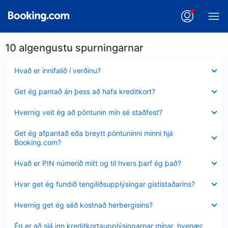
10 algengustu spurningarnar
Minna
Hvað er innifalið í verðinu?
sýnt
Minna
Get ég pantað án þess að hafa kreditkort?
sýnt
Minna
Hvernig veit ég að pöntunin mín sé staðfest?
sýnt
Minna
Get ég afpantað eða breytt pöntuninni minni hjá
sýnt
Booking.com?
Minna
Hvað er PIN númerið mitt og til hvers þarf ég það?
sýnt
Minna
Hvar get ég fundið tengiliðsupplýsingar gististaðarins?
sýnt
Minna
Hvernig get ég séð kostnað herbergisins?
sýnt
Minna
Ég er að slá inn kreditkortaupplýsingarnar mínar, hvenær