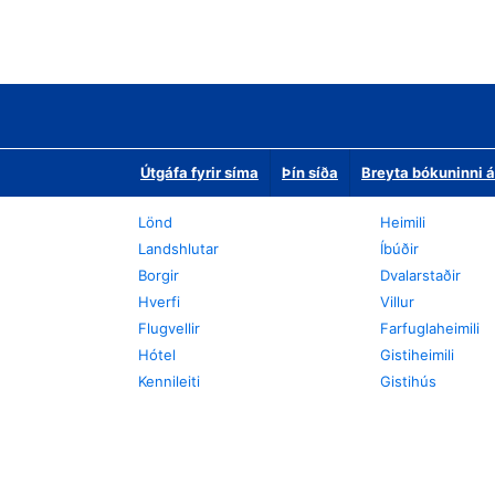
Útgáfa fyrir síma
Þín síða
Breyta bókuninni á
Lönd
Heimili
Landshlutar
Íbúðir
Borgir
Dvalarstaðir
Hverfi
Villur
Flugvellir
Farfuglaheimili
Hótel
Gistiheimili
Kennileiti
Gistihús