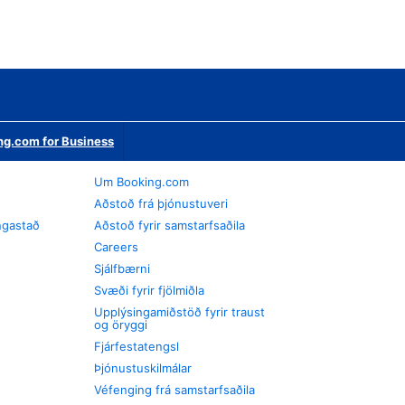
ng.com for Business
Um Booking.com
Aðstoð frá þjónustuveri
ngastað
Aðstoð fyrir samstarfsaðila
Careers
Sjálfbærni
Svæði fyrir fjölmiðla
Upplýsingamiðstöð fyrir traust
og öryggi
Fjárfestatengsl
Þjónustuskilmálar
Véfenging frá samstarfsaðila