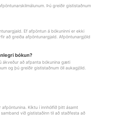
 afpöntunarskilmálunum. Þú greiðir gististaðnum
tunargjald. Ef afpöntun á bókuninni er ekki
fir að greiða afpöntunargjald. Afpöntunargjöld
nlegri bókun?
þú ákveður að afpanta bókunina gæti
ðnum og þú greiðir gististaðnum öll aukagjöld.
afpöntunina. Kíktu í innhólfið þitt ásamt
 samband við gististaðinn til að staðfesta að