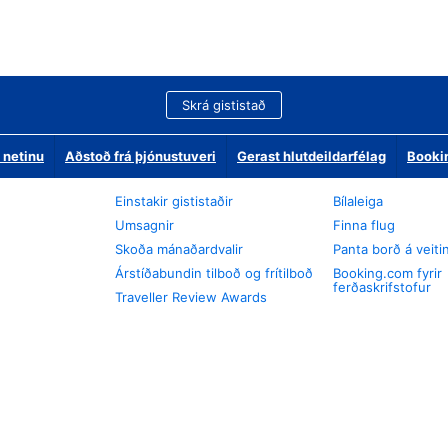
Skrá gististað
 netinu
Aðstoð frá þjónustuveri
Gerast hlutdeildarfélag
Booki
Einstakir gististaðir
Bílaleiga
Umsagnir
Finna flug
Skoða mánaðardvalir
Panta borð á veiti
Árstíðabundin tilboð og frítilboð
Booking.com fyrir
ferðaskrifstofur
Traveller Review Awards