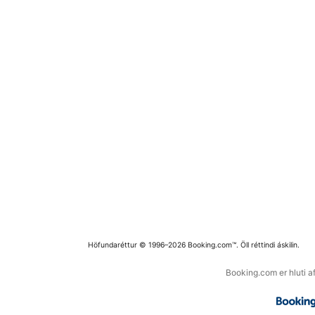
Höfundaréttur © 1996–2026 Booking.com™. Öll réttindi áskilin.
Booking.com er hluti a