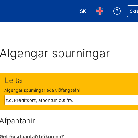
ISK
Fá aðst
Skrá
Veldu gjaldmiðil. Í augnab
Veldu þitt tungumá
Algengar spurningar
Leita
Algengar spurningar eða viðfangsefni
Afpantanir
Get ég afpantað bókunina?