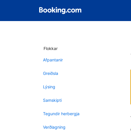
Flokkar
Afpantanir
Greiðsla
Lýsing
Samskipti
Tegundir herbergja
Verðlagning