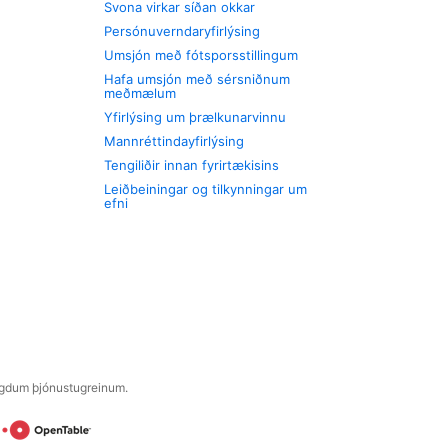
Svona virkar síðan okkar
Persónuverndaryfirlýsing
Umsjón með fótsporsstillingum
Hafa umsjón með sérsniðnum
meðmælum
Yfirlýsing um þrælkunarvinnu
Mannréttindayfirlýsing
Tengiliðir innan fyrirtækisins
Leiðbeiningar og tilkynningar um
efni
engdum þjónustugreinum.