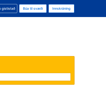
oð við bókunina
 gististað
Búa til svæði
Innskráning
likinu er gjaldmiðillinn Íslensk króna
l. Í augnablikinu er tungumál þitt Íslensku