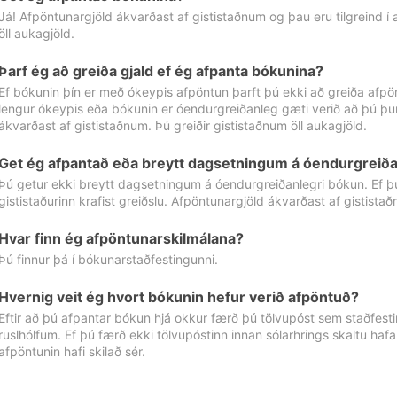
Já! Afpöntunargjöld ákvarðast af gististaðnum og þau eru tilgreind í
öll aukagjöld.
Þarf ég að greiða gjald ef ég afpanta bókunina?
Ef bókunin þín er með ókeypis afpöntun þarft þú ekki að greiða afpön
lengur ókeypis eða bókunin er óendurgreiðanleg gæti verið að þú þur
ákvarðast af gististaðnum. Þú greiðir gististaðnum öll aukagjöld.
Get ég afpantað eða breytt dagsetningum á óendurgreiða
Þú getur ekki breytt dagsetningum á óendurgreiðanlegri bókun. Ef 
gististaðurinn krafist greiðslu. Afpöntunargjöld ákvarðast af gistista
Hvar finn ég afpöntunarskilmálana?
Þú finnur þá í bókunarstaðfestingunni.
Hvernig veit ég hvort bókunin hefur verið afpöntuð?
Eftir að þú afpantar bókun hjá okkur færð þú tölvupóst sem staðfestir 
ruslhólfum. Ef þú færð ekki tölvupóstinn innan sólarhrings skaltu hafa
afpöntunin hafi skilað sér.