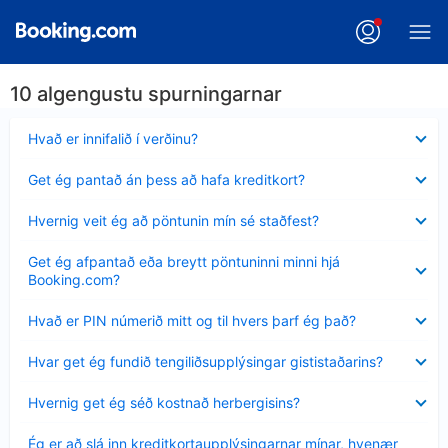
10 algengustu spurningarnar
Minna
Hvað er innifalið í verðinu?
sýnt
Minna
Get ég pantað án þess að hafa kreditkort?
sýnt
Minna
Hvernig veit ég að pöntunin mín sé staðfest?
sýnt
Minna
Get ég afpantað eða breytt pöntuninni minni hjá
sýnt
Booking.com?
Minna
Hvað er PIN númerið mitt og til hvers þarf ég það?
sýnt
Minna
Hvar get ég fundið tengiliðsupplýsingar gististaðarins?
sýnt
Minna
Hvernig get ég séð kostnað herbergisins?
sýnt
Minna
Ég er að slá inn kreditkortaupplýsingarnar mínar, hvenær