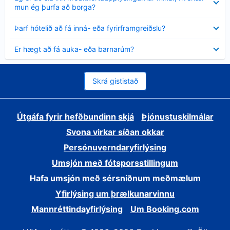
sýnt
mun ég þurfa að borga?
Minna
Þarf hótelið að fá inná- eða fyrirframgreiðslu?
sýnt
Minna
Er hægt að fá auka- eða barnarúm?
sýnt
Skrá gististað
Útgáfa fyrir hefðbundinn skjá
Þjónustuskilmálar
Svona virkar síðan okkar
Persónuverndaryfirlýsing
Umsjón með fótsporsstillingum
Hafa umsjón með sérsniðnum meðmælum
Yfirlýsing um þrælkunarvinnu
Mannréttindayfirlýsing
Um Booking.com