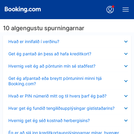
10 algengustu spurningarnar
Minna
Hvað er innifalið í verðinu?
sýnt
Minna
Get ég pantað án þess að hafa kreditkort?
sýnt
Minna
Hvernig veit ég að pöntunin mín sé staðfest?
sýnt
Minna
Get ég afpantað eða breytt pöntuninni minni hjá
sýnt
Booking.com?
Minna
Hvað er PIN númerið mitt og til hvers þarf ég það?
sýnt
Minna
Hvar get ég fundið tengiliðsupplýsingar gististaðarins?
sýnt
Minna
Hvernig get ég séð kostnað herbergisins?
sýnt
Minna
Ég er að slá inn kreditkortaupplýsingarnar mínar, hvenær