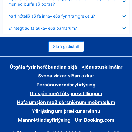
sýnt
mun ég þurfa að borga?
Minna
Þarf hótelið að fá inná- eða fyrirframgreiðslu?
sýnt
Minna
Er hægt að fá auka- eða barnarúm?
sýnt
Skrá gististað
Útgáfa fyrir hefðbundinn skjá
Þjónustuskilmálar
Svona virkar síðan okkar
Persónuverndaryfirlýsing
Umsjón með fótsporsstillingum
Hafa umsjón með sérsniðnum meðmælum
Yfirlýsing um þrælkunarvinnu
Mannréttindayfirlýsing
Um Booking.com