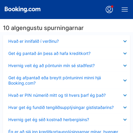
10 algengustu spurningarnar
Minna
Hvað er innifalið í verðinu?
sýnt
Minna
Get ég pantað án þess að hafa kreditkort?
sýnt
Minna
Hvernig veit ég að pöntunin mín sé staðfest?
sýnt
Minna
Get ég afpantað eða breytt pöntuninni minni hjá
sýnt
Booking.com?
Minna
Hvað er PIN númerið mitt og til hvers þarf ég það?
sýnt
Minna
Hvar get ég fundið tengiliðsupplýsingar gististaðarins?
sýnt
Minna
Hvernig get ég séð kostnað herbergisins?
sýnt
Minna
Ég er að slá inn kreditkortaupplýsingarnar mínar, hvenær