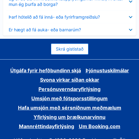
sýnt
mun ég þurfa að borga?
Minna
Þarf hótelið að fá inná- eða fyrirframgreiðslu?
sýnt
Minna
Er hægt að fá auka- eða barnarúm?
sýnt
Skrá gististað
Útgáfa fyrir hefðbundinn skjá
Þjónustuskilmálar
Svona virkar síðan okkar
Persónuverndaryfirlýsing
Umsjón með fótsporsstillingum
Hafa umsjón með sérsniðnum meðmælum
Yfirlýsing um þrælkunarvinnu
Mannréttindayfirlýsing
Um Booking.com