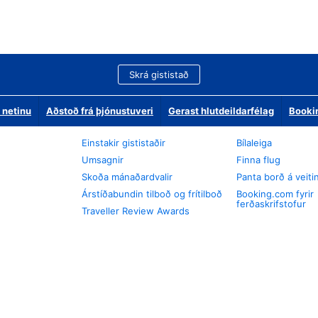
Skrá gististað
 netinu
Aðstoð frá þjónustuveri
Gerast hlutdeildarfélag
Booki
Einstakir gististaðir
Bílaleiga
Umsagnir
Finna flug
Skoða mánaðardvalir
Panta borð á veiti
Árstíðabundin tilboð og frítilboð
Booking.com fyrir
ferðaskrifstofur
Traveller Review Awards