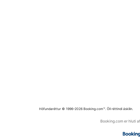
Höfundaréttur © 1996–2026 Booking.com™. Öll réttindi áskilin.
Booking.com er hluti a