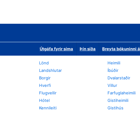
Útgáfa fyrir síma
Þín síða
Breyta bókuninni á
Lönd
Heimili
Landshlutar
Íbúðir
Borgir
Dvalarstaðir
Hverfi
Villur
Flugvellir
Farfuglaheimili
Hótel
Gistiheimili
Kennileiti
Gistihús