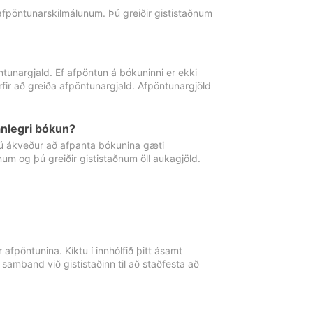
 afpöntunarskilmálunum. Þú greiðir gististaðnum
tunargjald. Ef afpöntun á bókuninni er ekki
fir að greiða afpöntunargjald. Afpöntunargjöld
nlegri bókun?
þú ákveður að afpanta bókunina gæti
ðnum og þú greiðir gististaðnum öll aukagjöld.
afpöntunina. Kíktu í innhólfið þitt ásamt
 samband við gististaðinn til að staðfesta að