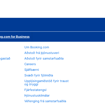
ng.com for Business
Um Booking.com
Aðstoð frá þjónustuveri
ngastað
Aðstoð fyrir samstarfsaðila
Careers
Sjálfbærni
Svæði fyrir fjölmiðla
Upplýsingamiðstöð fyrir traust
og öryggi
Fjárfestatengsl
Þjónustuskilmálar
Véfenging frá samstarfsaðila