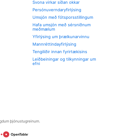
Svona virkar síðan okkar
Persónuverndaryfirlýsing
Umsjón með fótsporsstillingum
Hafa umsjón með sérsniðnum
meðmælum
Yfirlýsing um þrælkunarvinnu
Mannréttindayfirlýsing
Tengiliðir innan fyrirtækisins
Leiðbeiningar og tilkynningar um
efni
engdum þjónustugreinum.