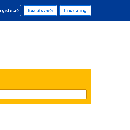
oð við bókunina
 gististað
Búa til svæði
Innskráning
likinu er gjaldmiðillinn Íslensk króna
l. Í augnablikinu er tungumál þitt Íslensku