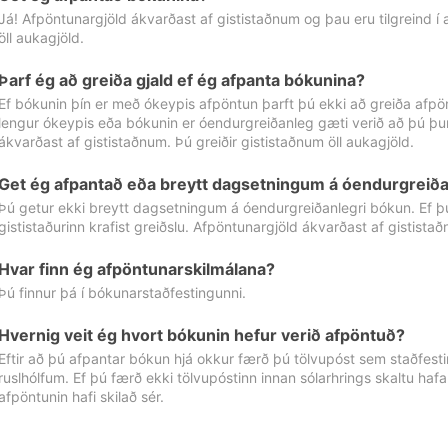
Já! Afpöntunargjöld ákvarðast af gististaðnum og þau eru tilgreind í
öll aukagjöld.
Þarf ég að greiða gjald ef ég afpanta bókunina?
Ef bókunin þín er með ókeypis afpöntun þarft þú ekki að greiða afpön
lengur ókeypis eða bókunin er óendurgreiðanleg gæti verið að þú þur
ákvarðast af gististaðnum. Þú greiðir gististaðnum öll aukagjöld.
Get ég afpantað eða breytt dagsetningum á óendurgreiða
Þú getur ekki breytt dagsetningum á óendurgreiðanlegri bókun. Ef 
gististaðurinn krafist greiðslu. Afpöntunargjöld ákvarðast af gistista
Hvar finn ég afpöntunarskilmálana?
Þú finnur þá í bókunarstaðfestingunni.
Hvernig veit ég hvort bókunin hefur verið afpöntuð?
Eftir að þú afpantar bókun hjá okkur færð þú tölvupóst sem staðfestir 
ruslhólfum. Ef þú færð ekki tölvupóstinn innan sólarhrings skaltu hafa
afpöntunin hafi skilað sér.