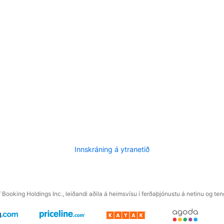
Innskráning á ytranetið
f Booking Holdings Inc., leiðandi aðila á heimsvísu í ferðaþjónustu á netinu og t