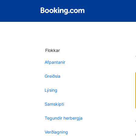
Flokkar
Afpantanir
Greiðsla
Lýsing
Samskipti
Tegundir herbergja
Verðlagning