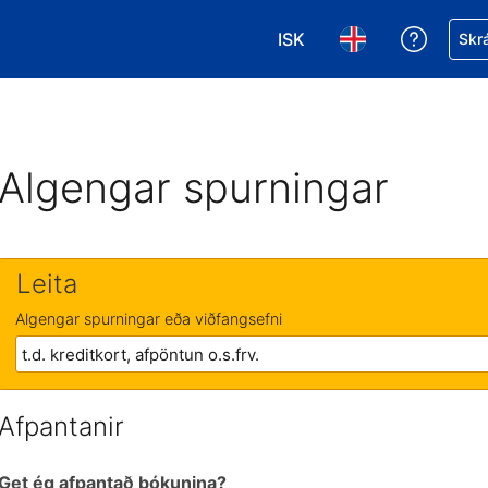
ISK
Fá aðst
Skrá
Veldu gjaldmiðil. Í augnab
Veldu þitt tungumá
Algengar spurningar
Leita
Algengar spurningar eða viðfangsefni
Afpantanir
Get ég afpantað bókunina?