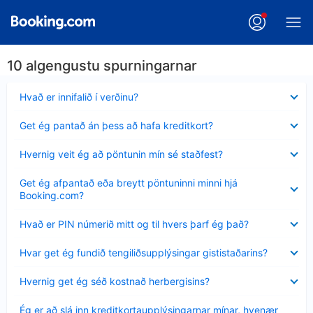
10 algengustu spurningarnar
Minna
Hvað er innifalið í verðinu?
sýnt
Minna
Get ég pantað án þess að hafa kreditkort?
sýnt
Minna
Hvernig veit ég að pöntunin mín sé staðfest?
sýnt
Minna
Get ég afpantað eða breytt pöntuninni minni hjá
sýnt
Booking.com?
Minna
Hvað er PIN númerið mitt og til hvers þarf ég það?
sýnt
Minna
Hvar get ég fundið tengiliðsupplýsingar gististaðarins?
sýnt
Minna
Hvernig get ég séð kostnað herbergisins?
sýnt
Minna
Ég er að slá inn kreditkortaupplýsingarnar mínar, hvenær