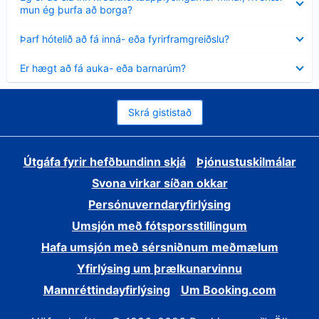
sýnt
mun ég þurfa að borga?
Minna
Þarf hótelið að fá inná- eða fyrirframgreiðslu?
sýnt
Minna
Er hægt að fá auka- eða barnarúm?
sýnt
Skrá gististað
Útgáfa fyrir hefðbundinn skjá
Þjónustuskilmálar
Svona virkar síðan okkar
Persónuverndaryfirlýsing
Umsjón með fótsporsstillingum
Hafa umsjón með sérsniðnum meðmælum
Yfirlýsing um þrælkunarvinnu
Mannréttindayfirlýsing
Um Booking.com